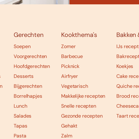
Gerechten
Kookthema's
Bakken 
Soepen
Zomer
IJs recep
Voorgerechten
Barbecue
Bakrecep
Hoofdgerechten
Picknick
Koekjes
s
Desserts
Airfryer
Cake rece
n
Bijgerechten
Vegetarisch
Quiche re
Borrelhapjes
Makkelijke recepten
Brood rec
Lunch
Snelle recepten
Cheeseca
Salades
Gezonde recepten
Taart rec
Tapas
Gehakt
Pasta
Zalm