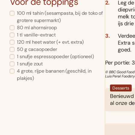
Voor de toppings
Leg de
diepvr
100
ml
tahin
(sesampasta, bij de toko of
melk to
grotere supermarkt)
ijs dr
80
ml
ahornsiroop
1
tl
vanille-extract
Verdeel
120
ml
heet water
(+ evt. extra)
Extra 
50
g
cacaopoeder
goed.
1
snufje
espressopoeder
(optioneel)
Per portie: 3
1
snufje zout
4
grote, rijpe bananen
(geschild, in
© BBC Good Food M
Luis Peral Foodsty
plakjes)
Desserts
Benieuwd 
al onze de