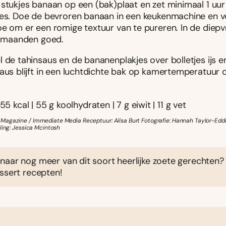
 stukjes banaan op een (bak)plaat en zet minimaal 1 uur
ies. Doe de bevroren banaan in een keukenmachine en 
e om er een romige textuur van te pureren. In de diepvri
ie maanden goed.
 de tahinsaus en de bananenplakjes over bolletjes ijs e
saus blijft in een luchtdichte bak op kamertemperatuur 
55 kcal | 55 g koolhydraten | 7 g eiwit | 11 g vet
agazine / Immediate Media Receptuur: Ailsa Burt Fotografie: Hannah Taylor-Eddi
ling: Jessica Mcintosh
naar nog meer van dit soort heerlijke zoete gerechten?
ssert recepten!