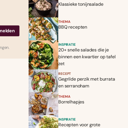
Klassieke tonijnsalade
THEMA
BBQ recepten
INSPIRATIE
ingen.
20+ snelle salades die je
binnen een kwartier op tafel
zet
RECEPT
Gegrilde perzik met burrata
en serranoham
THEMA
Borrelhapjes
INSPIRATIE
Recepten voor grote