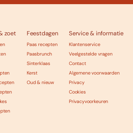
& zoet
Feestdagen
Service & informatie
ten
Paas recepten
Klantenservice
ten
Paasbrunch
Veelgestelde vragen
Sinterklaas
Contact
pten
Kerst
Algemene voorwaarden
cepten
Oud & nieuw
Privacy
epten
Cookies
kes
Privacyvoorkeuren
epten