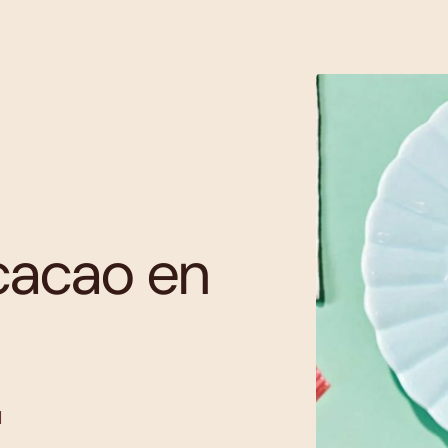
cacao en
d