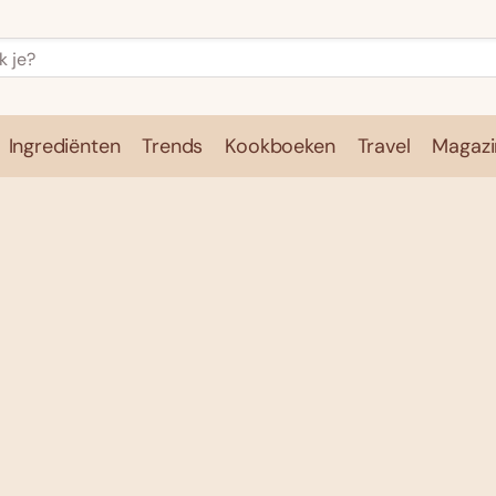
Ingrediënten
Trends
Kookboeken
Travel
Magazi
e
Kookschool
Ingrediënten
Trends
Kookboeken