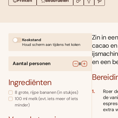
Printen
Beoordelen
Zin in ee
Kookstand
cacao en 
Houd scherm aan tijdens het koken
ijsmachin
en een be
Aantal personen
8
Bereidi
Ingrediënten
Roer d
8
grote, rijpe bananen
(in stukjes)
de van
100
ml
melk
(evt. iets meer of iets
espres
minder)
extra w