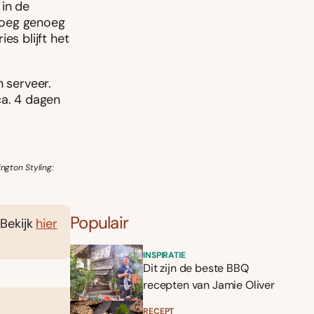
 in de
voeg genoeg
es blijft het
n serveer.
ca. 4 dagen
ngton Styling:
Populair
 Bekijk
hier
INSPIRATIE
Dit zijn de beste BBQ
recepten van Jamie Oliver
RECEPT