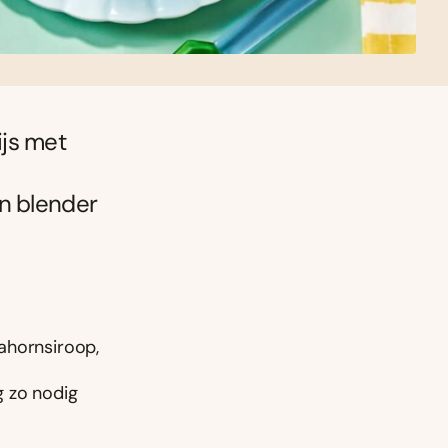
ijs met
en blender
ahornsiroop,
g zo nodig