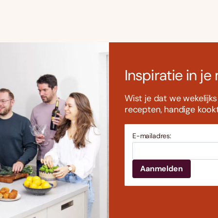
Inspiratie in je
Wist je dat we wekelijk
recepten, handige kookti
E-mailadres: