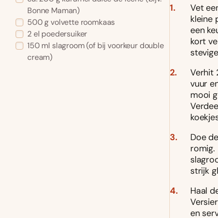
Vet ee
Bonne Maman)
kleine 
500 g volvette roomkaas
een ke
2 el poedersuiker
kort v
150 ml slagroom (of bij voorkeur double
stevige
cream)
Verhit
vuur e
mooi ge
Verdee
koekje
Doe de
romig.
slagro
strijk 
Haal d
Versie
en serv