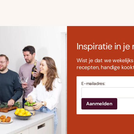
Inspiratie in je
Wist je dat we wekelijk
recepten, handige kookti
E-mailadres: