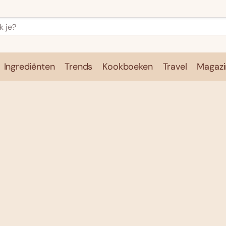
Ingrediënten
Trends
Kookboeken
Travel
Magazi
e
Kookschool
Ingrediënten
Trends
Kookboeken