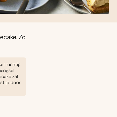
ecake. Zo
er luchtig
mengsel
ecake zal
st je door