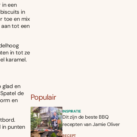
 in een
biscuits in
r toe en mix
 aan tot een
ddelhoog
en in tot ze
el karamel.
p glad en
 Spatel de
Populair
vorm en
INSPIRATIE
Dit zijn de beste BBQ
rtbord.
recepten van Jamie Oliver
d in punten
RECEPT