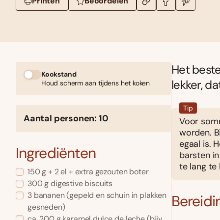
Printen
Beoordelen
Het beste
Kookstand
lekker, d
Houd scherm aan tijdens het koken
Tip
Aantal personen: 10
Voor sommi
worden. B
egaal is. 
Ingrediënten
barsten in
te lang te
150 g + 2 el + extra gezouten boter
300 g digestive biscuits
3 bananen (gepeld en schuin in plakken
Bereidi
gesneden)
ca. 200 g karamel dulce de leche (bijv.