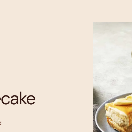
ecake
d