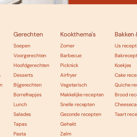
Gerechten
Kookthema's
Bakken 
Soepen
Zomer
IJs recep
Voorgerechten
Barbecue
Bakrecep
Hoofdgerechten
Picknick
Koekjes
s
Desserts
Airfryer
Cake rece
n
Bijgerechten
Vegetarisch
Quiche re
Borrelhapjes
Makkelijke recepten
Brood rec
Lunch
Snelle recepten
Cheeseca
Salades
Gezonde recepten
Taart rec
Tapas
Gehakt
Pasta
Zalm