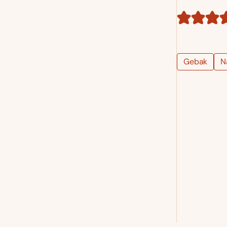
Gebak
N