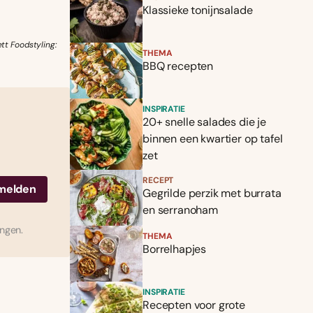
Klassieke tonijnsalade
tt Foodstyling:
THEMA
BBQ recepten
INSPIRATIE
20+ snelle salades die je
binnen een kwartier op tafel
zet
RECEPT
Gegrilde perzik met burrata
en serranoham
ingen.
THEMA
Borrelhapjes
INSPIRATIE
Recepten voor grote