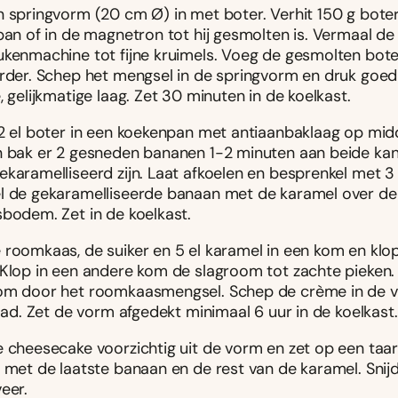
n springvorm (20 cm Ø) in met boter. Verhit 150 g boter
pan of in de magnetron tot hij gesmolten is. Vermaal de 
ukenmachine tot fijne kruimels. Voeg de gesmolten bote
erder. Schep het mengsel in de springvorm en druk goed
, gelijkmatige laag. Zet 30 minuten in de koelkast.
 2 el boter in een koekenpan met antiaanbaklaag op mi
n bak er 2 gesneden bananen 1-2 minuten aan beide kant
karamelliseerd zijn. Laat afkoelen en besprenkel met 3 
l de gekaramelliseerde banaan met de karamel over de
sbodem. Zet in de koelkast.
 roomkaas, de suiker en 5 el karamel in een kom en klo
 Klop in een andere kom de slagroom tot zachte pieken.
om door het roomkaasmengsel. Schep de crème in de 
glad. Zet de vorm afgedekt minimaal 6 uur in de koelkast.
e cheesecake voorzichtig uit de vorm en zet op een taa
r met de laatste banaan en de rest van de karamel. Snij
eer.