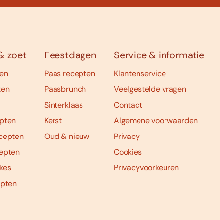
& zoet
Feestdagen
Service & informatie
ten
Paas recepten
Klantenservice
ten
Paasbrunch
Veelgestelde vragen
Sinterklaas
Contact
pten
Kerst
Algemene voorwaarden
cepten
Oud & nieuw
Privacy
epten
Cookies
kes
Privacyvoorkeuren
epten