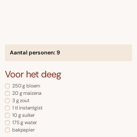
Aantal personen: 9
Voor het deeg
250 g bloem
20 g maizena
3 g zout
1 tl instantgist
10 g suiker
175 g water
bakpapier