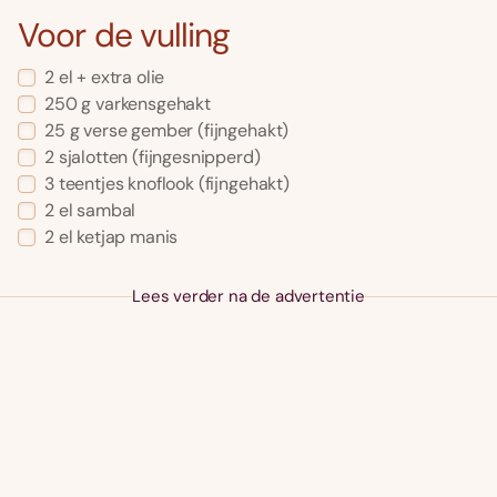
Voor de vulling
2 el + extra olie
250 g varkensgehakt
25 g verse gember (fijngehakt)
2 sjalotten (fijngesnipperd)
3 teentjes knoflook (fijngehakt)
2 el sambal
2 el ketjap manis
Lees verder na de advertentie