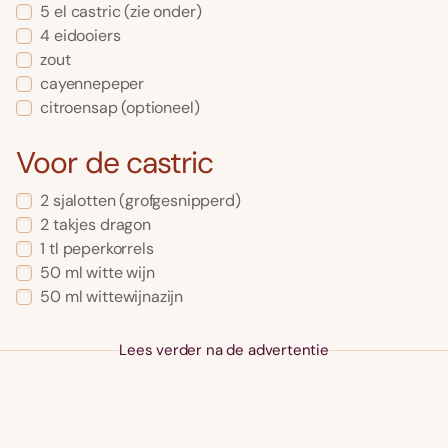
5
el
castric
(zie onder)
4
eidooiers
zout
cayennepeper
citroensap
(optioneel)
Voor de castric
2
sjalotten
(grofgesnipperd)
2
takjes
dragon
1
tl
peperkorrels
50
ml
witte wijn
50
ml
wittewijnazijn
Lees verder na de advertentie