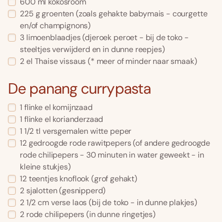
600
ml
kokosroom
225
g
groenten
(zoals gehakte babymais - courgette
en/of champignons)
3
limoenblaadjes
(djeroek peroet - bij de toko -
steeltjes verwijderd en in dunne reepjes)
2
el
Thaise vissaus
(* meer of minder naar smaak)
De panang currypasta
1
flinke el
komijnzaad
1
flinke el
korianderzaad
1 1/2
tl
versgemalen witte peper
12
gedroogde rode rawitpepers
(of andere gedroogde
rode chilipepers - 30 minuten in water geweekt - in
kleine stukjes)
12
teentjes
knoflook
(grof gehakt)
2
sjalotten
(gesnipperd)
2 1/2
cm
verse laos
(bij de toko - in dunne plakjes)
2
rode chilipepers
(in dunne ringetjes)