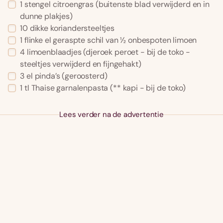
1
stengel
citroengras
(buitenste blad verwijderd en in
dunne plakjes)
10
dikke
koriandersteeltjes
1
flinke el
geraspte schil van ½ onbespoten limoen
4
limoenblaadjes
(djeroek peroet - bij de toko -
steeltjes verwijderd en fijngehakt)
3
el
pinda’s
(geroosterd)
1
tl
Thaise garnalenpasta
(** kapi - bij de toko)
Lees verder na de advertentie