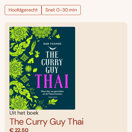
Hoofdgerecht
Snel: 0-30 min
Uit het boek
The Curry Guy Thai
€ 22,50