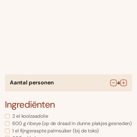
Aantal personen
4
Ingrediënten
2
el
koolzaadolie
600
g
ribeye
(op de draad in dunne plakjes gesneden)
1
el
fijngeraspte palmsuiker
(bij de toko)