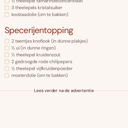
½ theelepel tamarindeconcentraat
3 theelepels kristalsuiker
koolzaadolie (om te bakken)
Specerijentopping
2 teentjes knoflook (in dunne plakjes)
½ ui (in dunne ringen)
½ theelepel kruidenzout
2 gedroogde rode chilipepers
½ theelepel vijfkruidenpoeder
mosterdolie (om te bakken)
Lees verder na de advertentie