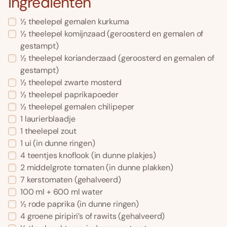
Ingrediënten
½ theelepel gemalen kurkuma
½ theelepel komijnzaad (geroosterd en gemalen of
gestampt)
½ theelepel korianderzaad (geroosterd en gemalen of
gestampt)
½ theelepel zwarte mosterd
½ theelepel paprikapoeder
½ theelepel gemalen chilipeper
1 laurierblaadje
1 theelepel zout
1 ui (in dunne ringen)
4 teentjes knoflook (in dunne plakjes)
2 middelgrote tomaten (in dunne plakken)
7 kerstomaten (gehalveerd)
100 ml + 600 ml water
½ rode paprika (in dunne ringen)
4 groene piripiri’s of rawits (gehalveerd)