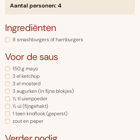
Aantal personen: 4
Ingrediënten
8 smashburgers of hamburgers
Voor de saus
150 g mayo
3 el ketchup
3 el mosterd
3 augurken (in fijne blokjes)
½ tl uienpoeder
½ ui (fijngehakt)
1 teen knoflook (geperst)
zout en peper
Verder nodig