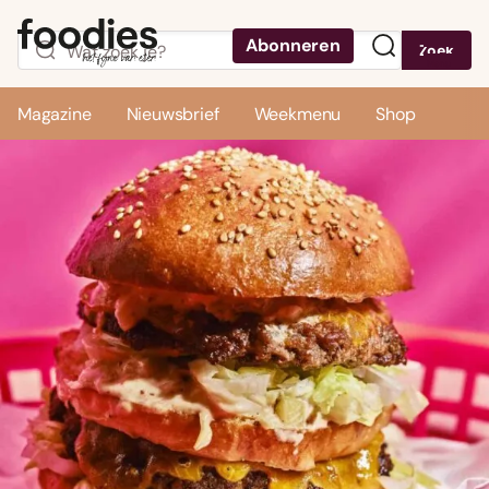
Abonneren
Zoek
Menu
Magazine
Nieuwsbrief
Weekmenu
Shop