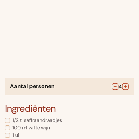
Aantal personen
4
Ingrediënten
1/2
tl
saffraandraadjes
100
ml
witte wijn
1
ui