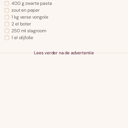
400
g
zwarte pasta
zout en peper
1
kg
verse vongole
2
el
boter
250
ml
slagroom
1
el
olijfolie
Lees verder na de advertentie