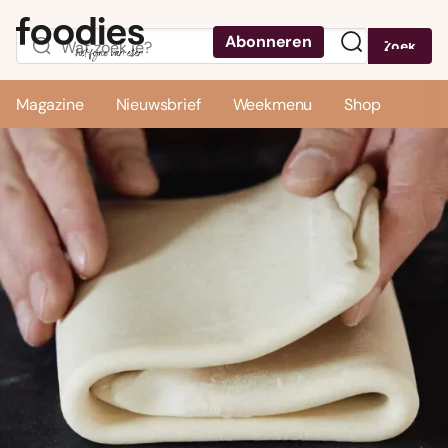
Abonneren
Zoek
Menu
Magazine
Nieuwsbrief
Weekmenu
Shop