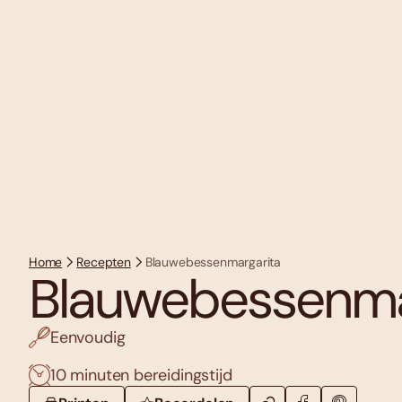
Home
Recepten
Blauwebessenmargarita
Blauwebessenma
Eenvoudig
10 minuten bereidingstijd