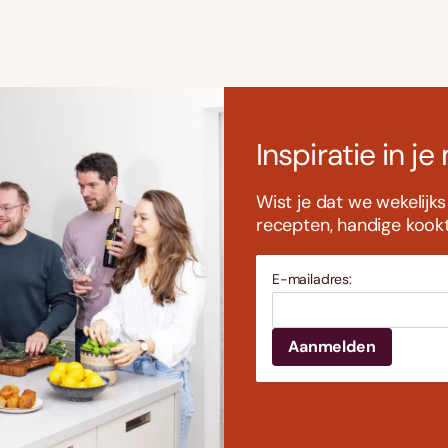
Inspiratie in je
Wist je dat we wekelijk
recepten, handige kookti
E-mailadres: