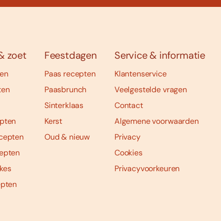
& zoet
Feestdagen
Service & informatie
ten
Paas recepten
Klantenservice
ten
Paasbrunch
Veelgestelde vragen
Sinterklaas
Contact
pten
Kerst
Algemene voorwaarden
cepten
Oud & nieuw
Privacy
epten
Cookies
kes
Privacyvoorkeuren
epten