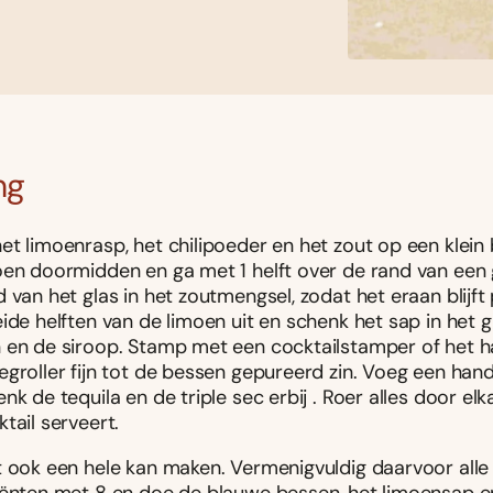
ng
t limoenrasp, het chilipoeder en het zout op een klein 
oen doormidden en ga met 1 helft over de rand van een 
 van het glas in het zoutmengsel, zodat het eraan blijft 
ide helften van de limoen uit en schenk het sap in het 
 en de siroop. Stamp met een cocktailstamper of het 
groller fijn tot de bessen gepureerd zin. Voeg een handv
nk de tequila en de triple sec erbij . Roer alles door elk
tail serveert.
t ook een hele kan maken. Vermenigvuldig daarvoor alle