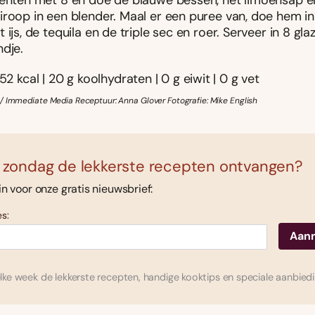
iënten met 8 en doe de blauwe bessen, het limoensap e
iroop in een blender. Maal er een puree van, doe hem i
 ijs, de tequila en de triple sec en roer. Serveer in 8 gl
ndje.
52 kcal | 20 g koolhydraten | 0 g eiwit | 0 g vet
/ Immediate Media Receptuur: Anna Glover Fotografie: Mike English
 zondag de lekkerste recepten ontvangen?
 in voor onze gratis nieuwsbrief:
s:
ke week de lekkerste recepten, handige kooktips en speciale aanbied