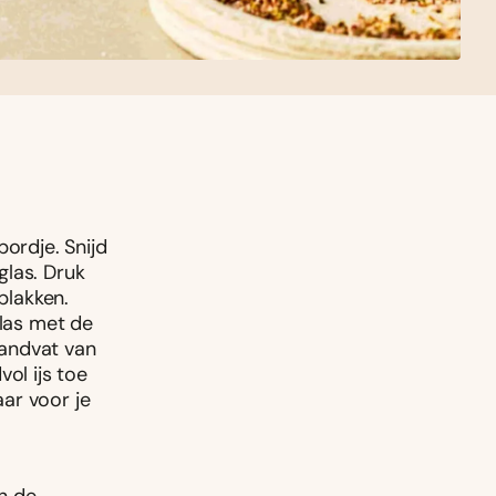
bordje. Snijd
glas. Druk
plakken.
glas met de
handvat van
ol ijs toe
aar voor je