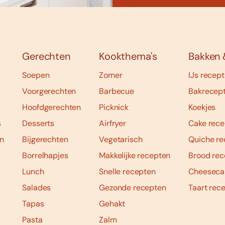
Gerechten
Kookthema's
Bakken 
Soepen
Zomer
IJs recep
Voorgerechten
Barbecue
Bakrecep
Hoofdgerechten
Picknick
Koekjes
s
Desserts
Airfryer
Cake rece
n
Bijgerechten
Vegetarisch
Quiche re
Borrelhapjes
Makkelijke recepten
Brood rec
Lunch
Snelle recepten
Cheeseca
Salades
Gezonde recepten
Taart rec
Tapas
Gehakt
Pasta
Zalm