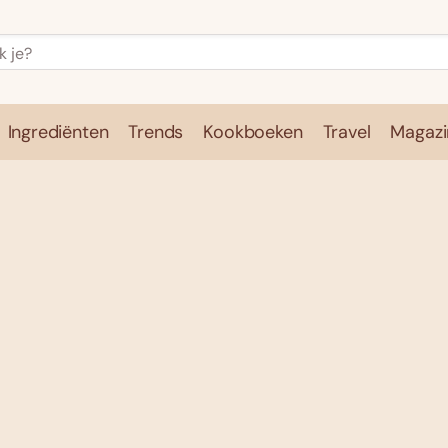
Ingrediënten
Trends
Kookboeken
Travel
Magazi
e
Kookschool
Ingrediënten
Trends
Kookboeken