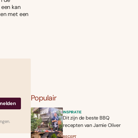
n de
n een kan
azen met een
Populair
INSPIRATIE
Dit zijn de beste BBQ
ingen.
recepten van Jamie Oliver
RECEPT