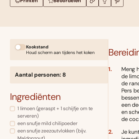
Printen
Beoordelen
Kookstand
Bereidi
Houd scherm aan tijdens het koken
Meng he
Aantal personen: 8
de lim
de rand
Pers be
Ingrediënten
bessen
een dee
1 limoen (geraspt + 1 schijfje om te
en sche
serveren)
de cock
een snufje mild chilipoeder
een snufje zeezoutvlokken (bijv.
Je kun
Maldonzout)