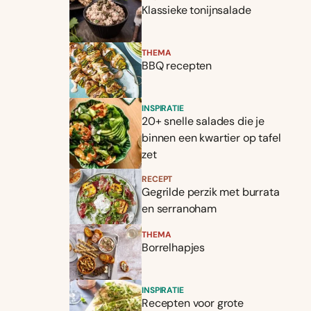
Klassieke tonijnsalade
THEMA
BBQ recepten
INSPIRATIE
20+ snelle salades die je
binnen een kwartier op tafel
zet
RECEPT
Gegrilde perzik met burrata
en serranoham
THEMA
Borrelhapjes
INSPIRATIE
Recepten voor grote