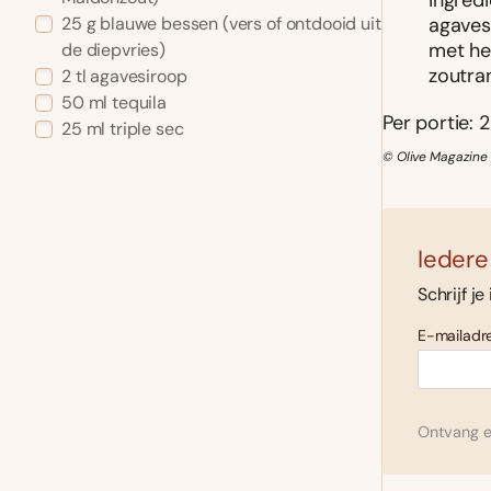
ingred
agaves
25 g blauwe bessen (vers of ontdooid uit
met het
de diepvries)
zoutra
2 tl agavesiroop
50 ml tequila
Per portie: 2
25 ml triple sec
© Olive Magazine 
Iedere
Schrijf je
E-mailadre
Ontvang el