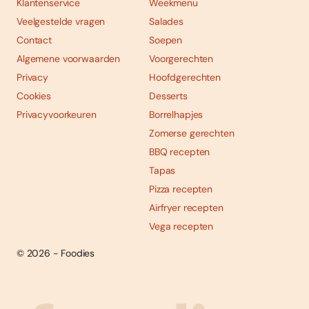
Klantenservice
Weekmenu
Veelgestelde vragen
Salades
Contact
Soepen
Algemene voorwaarden
Voorgerechten
Privacy
Hoofdgerechten
Cookies
Desserts
Privacyvoorkeuren
Borrelhapjes
Zomerse gerechten
BBQ recepten
Tapas
Pizza recepten
Airfryer recepten
Vega recepten
© 2026 - Foodies
Social
Foodies 08/2026
Tropische smaakexplosies
media