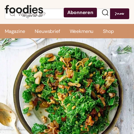
Abonneren
Zoek
Menu
Magazine
Nieuwsbrief
Weekmenu
Shop