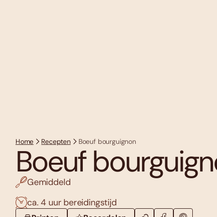
Home
Recepten
Boeuf bourguignon
Boeuf bourguig
Gemiddeld
ca. 4 uur bereidingstijd