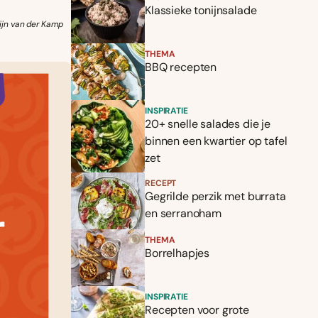
Klassieke tonijnsalade
mijn van der Kamp
THEMA
BBQ recepten
INSPIRATIE
20+ snelle salades die je
binnen een kwartier op tafel
zet
RECEPT
Gegrilde perzik met burrata
en serranoham
THEMA
Borrelhapjes
INSPIRATIE
Recepten voor grote