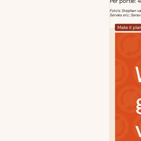
Per portie: 4
Foto’s: Stephan v
Servies etc.: Serax
Make it pla