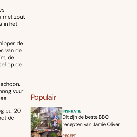
es
i met zout
 in het
nipper de
es van de
jm, de
sel op de
 schoon.
lhoog vuur
Populair
ee.
og ca. 20
INSPIRATIE
Dit zijn de beste BBQ
met de
recepten van Jamie Oliver
RECEPT