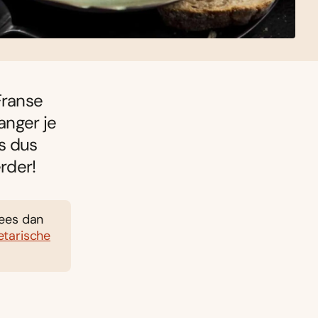
Franse
anger je
es dus
rder!
lees dan
etarische