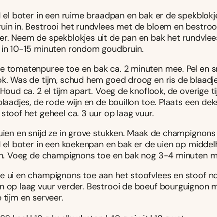
1 el boter in een ruime braadpan en bak er de spekblokj
uin in. Bestrooi het rundvlees met de bloem en bestroo
er. Neem de spekblokjes uit de pan en bak het rundvlees
 in 10-15 minuten rondom goudbruin.
e tomatenpuree toe en bak ca. 2 minuten mee. Pel en s
ok. Was de tijm, schud hem goed droog en ris de blaadj
 Houd ca. 2 el tijm apart. Voeg de knoflook, de overige ti
blaadjes, de rode wijn en de bouillon toe. Plaats een dek
stoof het geheel ca. 3 uur op laag vuur.
 uien en snijd ze in grove stukken. Maak de champignons
 1 el boter in een koekenpan en bak er de uien op midde
 in. Voeg de champignons toe en bak nog 3-4 minuten m
e ui en champignons toe aan het stoofvlees en stoof n
n op laag vuur verder. Bestrooi de boeuf bourguignon 
 tijm en serveer.