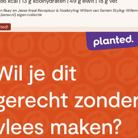
86 kcal | 13 g koolhydraten | 49 g eiwit | 18 g vet
an Raay en Jesse Kraal Receptuur & foodstyling: Willem van Santen Styling: Wille
 (serax.nl), eigen collectie
nted!