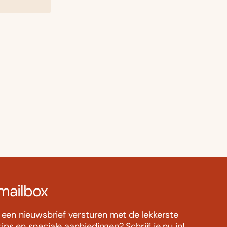
 mailbox
s een nieuwsbrief versturen met de lekkerste
ps en speciale aanbiedingen? Schrijf je nu in!