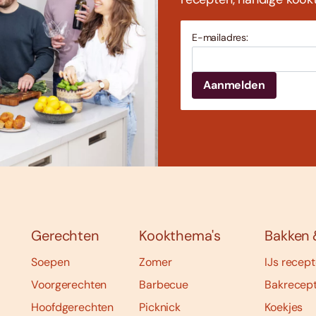
E-mailadres:
Gerechten
Kookthema's
Bakken 
Soepen
Zomer
IJs recep
Voorgerechten
Barbecue
Bakrecep
Hoofdgerechten
Picknick
Koekjes