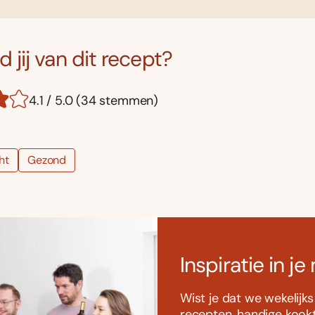
 jij van dit recept?
4.1 / 5.0 (34 stemmen)
ht
Gezond
Inspiratie in je
Wist je dat we wekelijk
recepten, handige kookti