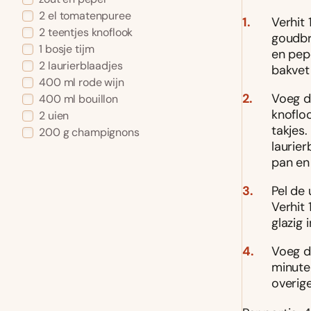
2
el
tomatenpuree
Verhit 
2
teentjes
knoflook
goudbr
1
bosje
tijm
en pep
2
laurierblaadjes
bakvet
400
ml
rode wijn
Voeg d
400
ml
bouillon
knoflo
2
uien
takjes.
200
g
champignons
laurier
pan en 
Pel de
Verhit
glazig
Voeg d
minute
overige