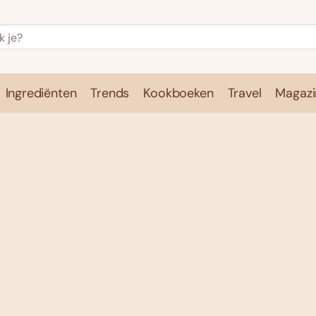
Ingrediënten
Trends
Kookboeken
Travel
Magazi
e
Kookschool
Ingrediënten
Trends
Kookboeken