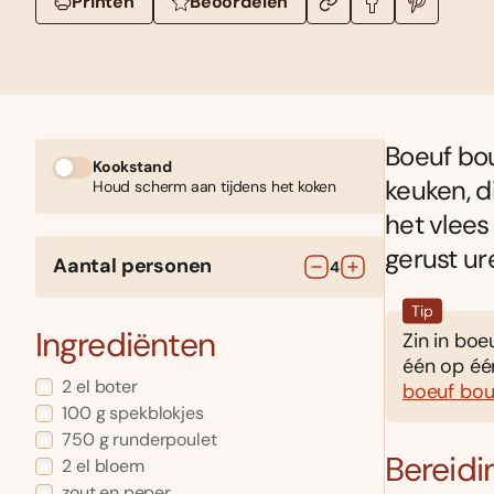
Printen
Beoordelen
Boeuf bou
Kookstand
keuken, d
Houd scherm aan tijdens het koken
het vlees
gerust ur
Aantal personen
4
Tip
Ingrediënten
Zin in bo
één op éé
2
el
boter
boeuf bou
100
g
spekblokjes
750
g
runderpoulet
Bereidi
2
el
bloem
zout en peper