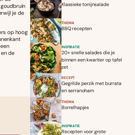
Klassieke tonijnsalade
e goudbruin
rwijl je de
THEMA
BBQ recepten
gers op hoog
innenkant
 een
INSPIRATIE
 en de
20+ snelle salades die je
binnen een kwartier op tafel
zet
RECEPT
Gegrilde perzik met burrata
en serranoham
THEMA
Borrelhapjes
INSPIRATIE
Recepten voor grote