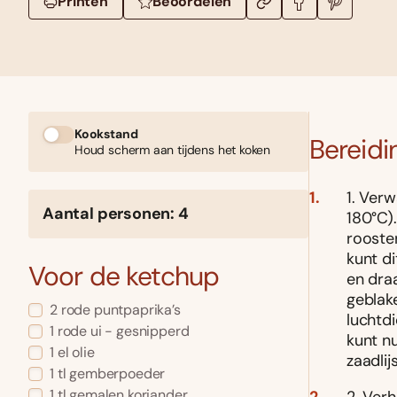
Printen
Beoordelen
Kookstand
Bereidi
Houd scherm aan tijdens het koken
1. Ver
Aantal personen: 4
180°C)
rooste
kunt di
Voor de ketchup
en dra
geblake
2 rode puntpaprika’s
luchtdi
1 rode ui - gesnipperd
kunt nu
1 el olie
zaadlij
1 tl gemberpoeder
1 tl gemalen koriander