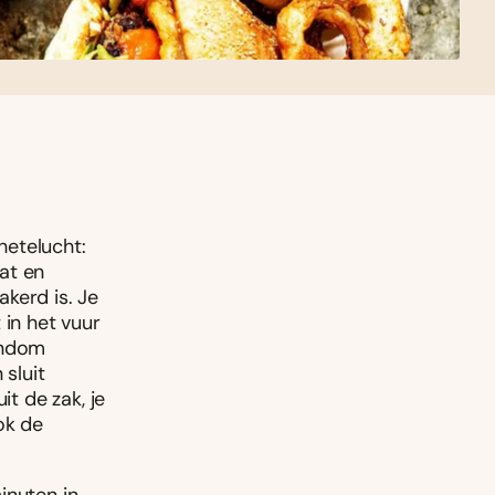
hetelucht:
at en
kerd is. Je
 in het vuur
ondom
 sluit
it de zak, je
ok de