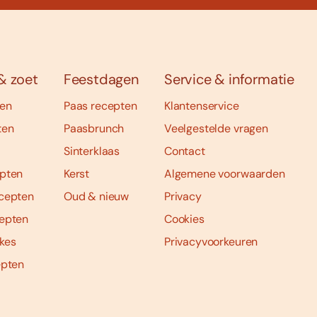
& zoet
Feestdagen
Service & informatie
ten
Paas recepten
Klantenservice
ten
Paasbrunch
Veelgestelde vragen
Sinterklaas
Contact
pten
Kerst
Algemene voorwaarden
cepten
Oud & nieuw
Privacy
epten
Cookies
kes
Privacyvoorkeuren
epten