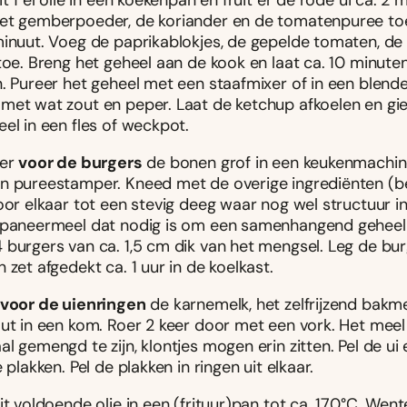
it 1 el olie in een koekenpan en fruit er de rode ui ca. 2 m
et gemberpoeder, de koriander en de tomatenpuree toe
minuut. Voeg de paprikablokjes, de gepelde tomaten, de 
toe. Breng het geheel aan de kook en laat ca. 10 minuten
n. Pureer het geheel met een staafmixer of in een blend
met wat zout en peper. Laat de ketchup afkoelen en gi
el in een fles of weckpot.
eer
voor de burgers
de bonen grof in een keukenmachin
n pureestamper. Kneed met de overige ingrediënten (b
oor elkaar tot een stevig deeg waar nog wel structuur in
 paneermeel dat nodig is om een samenhangend geheel t
 burgers van ca. 1,5 cm dik van het mengsel. Leg de bu
 zet afgedekt ca. 1 uur in de koelkast.
voor de uienringen
de karnemelk, het zelfrijzend bakm
ut in een kom. Roer 2 keer door met een vork. Het meel 
l gemengd te zijn, klontjes mogen erin zitten. Pel de ui
e plakken. Pel de plakken in ringen uit elkaar.
it voldoende olie in een (frituur)pan tot ca. 170°C. Went