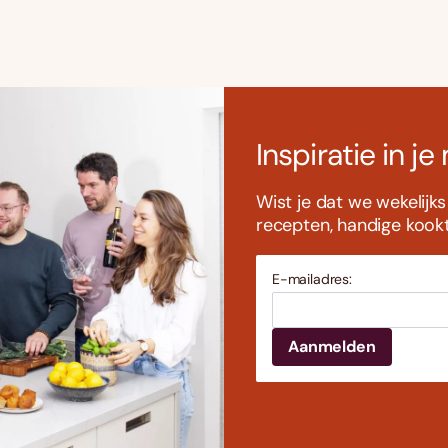
Inspiratie in je
Wist je dat we wekelijk
recepten, handige kookti
E-mailadres: