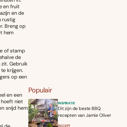
inuten in.
 en fruit
azijn en de
 rustig
er. Breng op
et hem
e of stamp
ehalve de
 zit. Gebruik
e krijgen.
rgers op een
Populair
eel en een
hoeft niet
INSPIRATIE
 en snijd hem
Dit zijn de beste BBQ
recepten van Jamie Oliver
el de
RECEPT