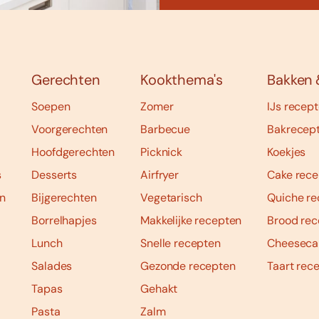
Gerechten
Kookthema's
Bakken 
Soepen
Zomer
IJs recep
Voorgerechten
Barbecue
Bakrecep
Hoofdgerechten
Picknick
Koekjes
s
Desserts
Airfryer
Cake rece
n
Bijgerechten
Vegetarisch
Quiche re
Borrelhapjes
Makkelijke recepten
Brood rec
Lunch
Snelle recepten
Cheeseca
Salades
Gezonde recepten
Taart rec
Tapas
Gehakt
Pasta
Zalm