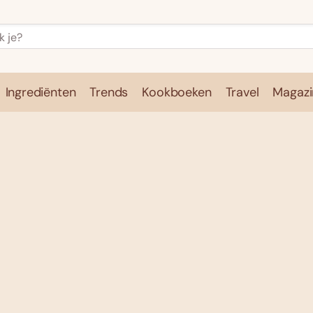
Ingrediënten
Trends
Kookboeken
Travel
Magazi
e
Kookschool
Ingrediënten
Trends
Kookboeken