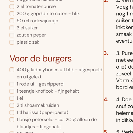
2. Verh
Voeg h
2 el tomatenpuree
nog 1 
200 g gepelde tomaten - blik
suiker 
50 ml rodewijnazijn
inkoke
3 el suiker
smaak 
zout en peper
eventue
plastic zak
3. Pur
Voor de burgers
met ee
olie) d
400 g kidneybonen uit blik - afgespoeld
zoveel
en uitgelekt
Vorm 4
1 rode ui - gesnipperd
bord en
1 teentje knoflook - fijngehakt
1 ei
4. Doe
2 tl shoarmakruiden
snuf zo
1 tl harissa (peperpasta)
helemaa
1 bosje peterselie - ca. 20 g: alleen de
in dikk
blaadjes - fijngehakt
5. Verh