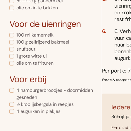
50-100 g paneermeel
uienrin
olie om in te bakken
en krok
rest fri
Voor de uienringen
6. Ver
100 ml karnemelk
vuur c
100 g zelfrijzend bakmeel
naar be
snuf zout
bonenb
1 grote witte ui
augurk.
olie om te frituren
Per portie: 7
Voor erbij
Foto’s & receptuu
4 hamburgerbroodjes - doormidden
gesneden
½ krop ijsbergsla in reepjes
Iedere
4 augurken in plakjes
Schrijf je
E-mailadre