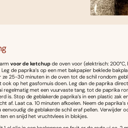
ng
warm
voor de ketchup
de oven voor (elektrisch: 200°C, 
. Leg de paprika’s op een met bakpapier beklede bakpla
r ze 25-30 minuten in de oven tot de schil rondom gebla
t ook op het gasfornuis doen. Leg dan de paprika direct
ai regelmatig met een vuurvaste tang, tot de paprika r
rd is. Stop de geblakerde paprika’s in een plastic zak en
cht af. Laat ca. 10 minuten afkoelen. Neem de paprika’s u
 eenvoudig de geblakerde schil eraf pellen. Verwijder o
sten en snijd het vruchtvlees in blokjes.