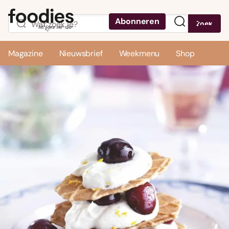
Abonneren
Zoek
Menu
Magazine
Nieuwsbrief
Weekmenu
Shop