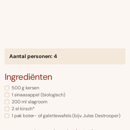
Aantal personen: 4
Ingrediënten
500 g kersen
1 sinaasappel (biologisch)
200 ml slagroom
2 el kirsch*
1 pak boter- of galettewafels (bijv. Jules Destrooper)