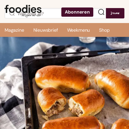
Abonneren
Zoek
Menu
Magazine
Nieuwsbrief
Weekmenu
Shop