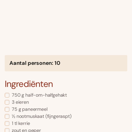
Aantal personen: 10
Ingrediënten
750 g half-om-halfgehakt
3 eieren
75 g paneermeel
½ nootmuskaat (fijngeraspt)
1 tl kerrie
zout en peper