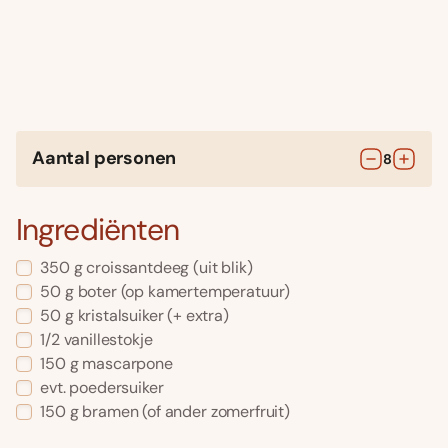
Aantal personen
8
Ingrediënten
350
g
croissantdeeg
(uit blik)
50
g
boter
(op kamertemperatuur)
50
g
kristalsuiker
(+ extra)
1/2
vanillestokje
150
g
mascarpone
evt.
poedersuiker
150
g
bramen
(of ander zomerfruit)