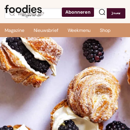
Abonneren
Zoek
Menu
Magazine
Nieuwsbrief
Weekmenu
Shop