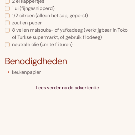
2
el
kappertjes
1
ui
(fijngesnipperd)
1/2
citroen
(alleen het sap, geperst)
zout en peper
8
vellen
malsouka- of yufkadeeg
(verkrijgbaar in Toko
of Turkse supermarkt, of gebruik filodeeg)
neutrale olie
(om te frituren)
Benodigdheden
keukenpapier
Lees verder na de advertentie