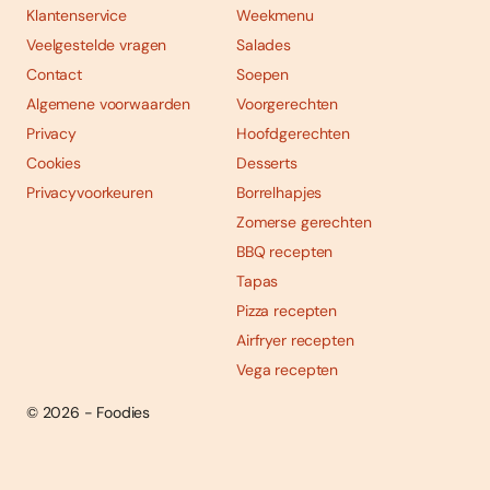
Klantenservice
Weekmenu
Veelgestelde vragen
Salades
Contact
Soepen
Algemene voorwaarden
Voorgerechten
Privacy
Hoofdgerechten
Cookies
Desserts
Privacyvoorkeuren
Borrelhapjes
Zomerse gerechten
BBQ recepten
Tapas
Pizza recepten
Airfryer recepten
Vega recepten
© 2026 - Foodies
Social
Foodies 08/2026
Tropische smaakexplosies