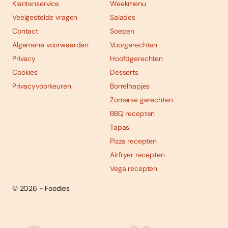
Klantenservice
Weekmenu
Veelgestelde vragen
Salades
Contact
Soepen
Algemene voorwaarden
Voorgerechten
Privacy
Hoofdgerechten
Cookies
Desserts
Privacyvoorkeuren
Borrelhapjes
Zomerse gerechten
BBQ recepten
Tapas
Pizza recepten
Airfryer recepten
Vega recepten
© 2026 - Foodies
Social
Foodies 08/2026
Tropische smaakexplosies
media