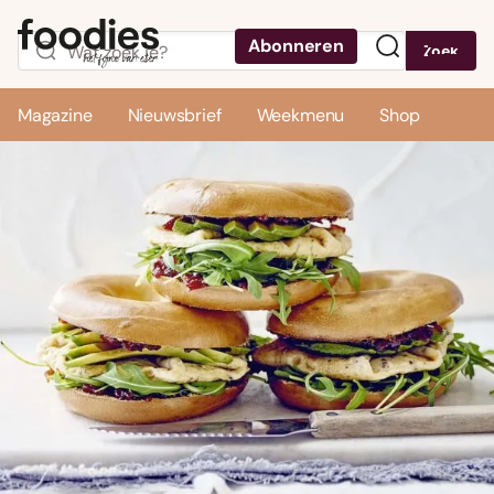
Abonneren
Zoek
Menu
Magazine
Nieuwsbrief
Weekmenu
Shop