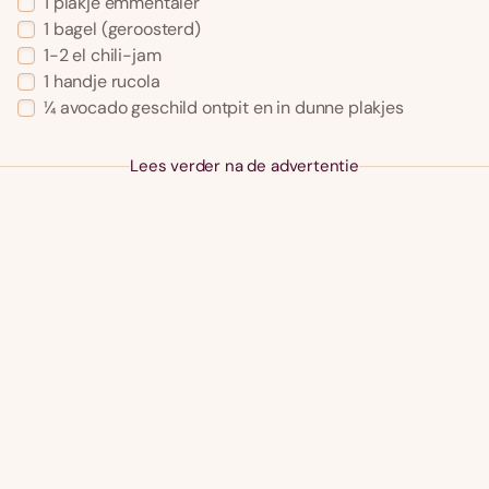
1 plakje emmentaler
1 bagel (geroosterd)
1-2 el chili-jam
1 handje rucola
¼ avocado geschild ontpit en in dunne plakjes
Lees verder na de advertentie