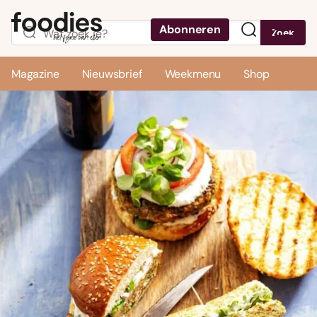
Abonneren
Zoek
Menu
Magazine
Nieuwsbrief
Weekmenu
Shop