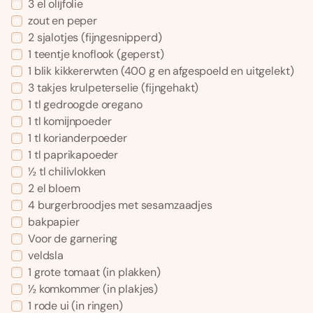
3 el olĳfolie
zout en peper
2 sjalotjes (fijngesnipperd)
1 teentje knoflook (geperst)
1 blik kikkererwten (400 g en afgespoeld en uitgelekt)
3 takjes krulpeterselie (fijngehakt)
1 tl gedroogde oregano
1 tl komĳnpoeder
1 tl korianderpoeder
1 tl paprikapoeder
½ tl chilivlokken
2 el bloem
4 burgerbroodjes met sesamzaadjes
bakpapier
Voor de garnering
veldsla
1 grote tomaat (in plakken)
½ komkommer (in plakjes)
1 rode ui (in ringen)