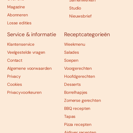
Samenwerken
Magazine
Studio
Abonneren
Nieuwsbrief
Losse edities
Service & informatie
Receptcategorieën
Klantenservice
Weekmenu
Veelgestelde vragen
Salades
Contact
Soepen
Algemene voorwaarden
Voorgerechten
Privacy
Hoofdgerechten
Cookies
Desserts
Privacyvoorkeuren
Borrelhapjes
Zomerse gerechten
BBQ recepten
Tapas
Pizza recepten
Airfryer recepten