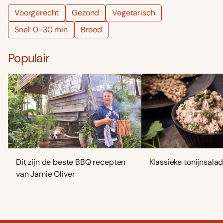
Voorgerecht
Gezond
Vegetarisch
Snel: 0-30 min
Brood
Populair
Dit zijn de beste BBQ recepten
Klassieke tonijnsala
van Jamie Oliver