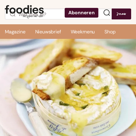
Abonneren
Zoek
Menu
Magazine
Nieuwsbrief
Weekmenu
Shop