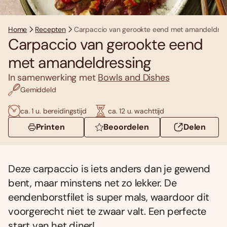
Home
Recepten
Carpaccio van gerookte eend met amandeldres
Carpaccio van gerookte eend
met amandeldressing
In samenwerking met
Bowls and Dishes
Gemiddeld
ca. 1 u. bereidingstijd
ca. 12 u. wachttijd
Printen
Beoordelen
Delen
Deze carpaccio is iets anders dan je gewend
bent, maar minstens net zo lekker. De
eendenborstfilet is super mals, waardoor dit
voorgerecht niet te zwaar valt. Een perfecte
start van het diner!