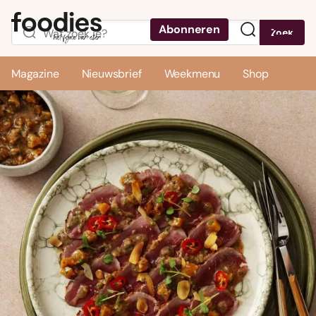
Abonneren
Zoek
Menu
Magazine
Nieuwsbrief
Weekmenu
Shop