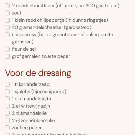
2
eendenborstfilets
(of 1 grote, ca. 300 g in totaal)
zout
1
klein
rood chilipepertje
(in dunne ringetjes)
20
g
amandelschaafsel
(geroosterd)
shiso cress
(bij de groenteboer of online, om te
garneren)
fleur de sel
grof gemalen zwarte peper
Voor de dressing
1
tl
korianderzaad
1
sjalotje
(fijngesnipperd)
1
el
amandelpasta
2
el
wittewijnazijn
2
tl
amandelolie
2
el
zonnebloemolie
zout en peper
4
gedroogde abrikozen
(in blokjes)