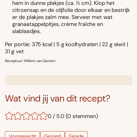
hem in dunne plakjes (ca. ½ cm). Klop het
citroensap en de olijfolie door elkaar en bestrijk
er de plakjes zalm mee. Serveer met wat
granaatappelpitjes, crème fraîche en
slablaadjes.
Per portie: 375 kcal | 5 g koolhydraten | 22 g eiwit |
31 g vet
Receptuur: Willem van Santen
Wat vind jij van dit recept?
0 / 5.0 (0 stemmen)
Voorgerecht
Gezond
Salade