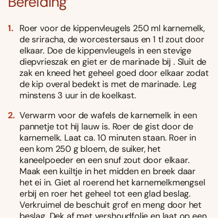
Bereiding
Roer voor de kippenvleugels 250 ml karnemelk,
de sriracha, de worcestersaus en 1 tl zout door
elkaar. Doe de kippenvleugels in een stevige
diepvrieszak en giet er de marinade bĳ . Sluit de
zak en kneed het geheel goed door elkaar zodat
de kip overal bedekt is met de marinade. Leg
minstens 3 uur in de koelkast.
Verwarm voor de wafels de karnemelk in een
pannetje tot hĳ lauw is. Roer de gist door de
karnemelk. Laat ca. 10 minuten staan. Roer in
een kom 250 g bloem, de suiker, het
kaneelpoeder en een snuf zout door elkaar.
Maak een kuiltje in het midden en breek daar
het ei in. Giet al roerend het karnemelkmengsel
erbĳ en roer het geheel tot een glad beslag.
Verkruimel de beschuit grof en meng door het
beslag. Dek af met vershoudfolie en laat op een