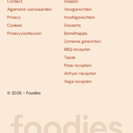
Contact
Soepen
Algemene voorwaarden
Voorgerechten
Privacy
Hoofdgerechten
Cookies
Desserts
Privacyvoorkeuren
Borrelhapjes
Zomerse gerechten
BBQ recepten
Tapas
Pizza recepten
Airfryer recepten
Vega recepten
© 2026 - Foodies
Social
Foodies 08/2026
Tropische smaakexplosies
media
Abonneren
Bestellen