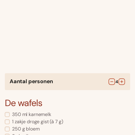
Aantal personen
4
De wafels
350
ml
karnemelk
1
zakje
droge gist
(à 7 g)
250
g
bloem