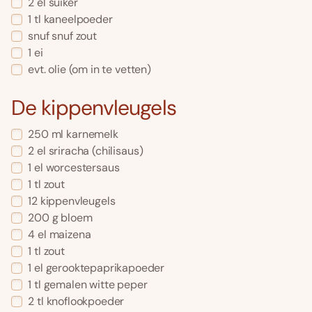
2
el
suiker
1
tl
kaneelpoeder
snuf
snuf zout
1
ei
evt.
olie
(om in te vetten)
De kippenvleugels
250
ml
karnemelk
2
el
sriracha
(chilisaus)
1
el
worcestersaus
1
tl
zout
12
kippenvleugels
200
g
bloem
4
el
maizena
1
tl
zout
1
el
gerooktepaprikapoeder
1
tl
gemalen witte peper
2
tl
knoflookpoeder