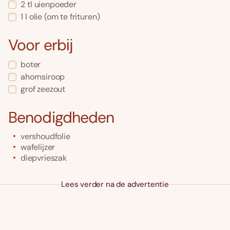
2
tl
uienpoeder
1
l
olie
(om te frituren)
Voor erbĳ
boter
ahornsiroop
grof zeezout
Benodigdheden
vershoudfolie
wafelijzer
diepvrieszak
Lees verder na de advertentie