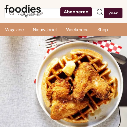
Abonneren
Zoek
Menu
Magazine
Nieuwsbrief
Weekmenu
Shop