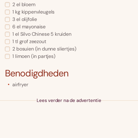
2
el
bloem
1
kg
kippenvleugels
3
el
olijfolie
6
el
mayonaise
1
el
Silvo Chinese 5 kruiden
1
tl
grof zeezout
2
bosuien
(in dunne sliertjes)
1
limoen
(in partjes)
Benodigdheden
airfryer
Lees verder na de advertentie