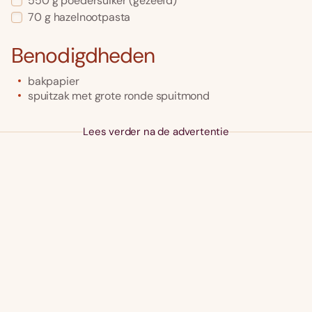
550
g
poedersuiker
(gezeefd)
70
g
hazelnootpasta
Benodigdheden
bakpapier
spuitzak met grote ronde spuitmond
Lees verder na de advertentie