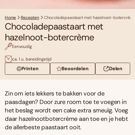
Home
Recepten
Chocoladepaastaart met hazelnoot-botercrèm
Chocoladepaastaart met
hazelnoot-botercrème
Eenvoudig
ca. 1 u. bereidingstijd
Printen
Beoordelen
Delen
Zin om iets lekkers te bakken voor de
paasdagen? Door zure room toe te voegen in
het beslag wordt een cake extra smeuïg. Voeg
daar hazelnootbotercrème aan toe en je hebt
de allerbeste paastaart ooit.