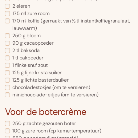
2
eieren
175
ml
zure room
170
ml
koffie
(gemaakt van 1⁄2 tl instantkoffiegranulaat,
lauwwarm)
250
g
bloem
90
g
cacaopoeder
2
tl
baksoda
1
tl
bakpoeder
1
flinke
snuf zout
125
g
fijne kristalsuiker
125
g
lichte basterdsuiker
chocoladestokjes
(om te versieren)
minichocolade-eitjes
(om te versieren)
Voor de botercrème
250
g
zachte gezouten boter
100
g
zure room
(op kamertemperatuur)