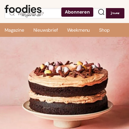
Abonneren
Zoek
Menu
Magazine
Nieuwsbrief
Weekmenu
Shop