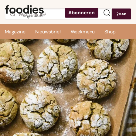
Abonneren
Zoek
Menu
Magazine
Nieuwsbrief
Weekmenu
Shop