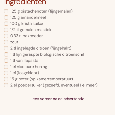
Ingrediënten
125
g
pistachenoten
(fijngemalen)
125
g
amandelmeel
100
g
kristalsuiker
1/2
tl
gemalen mastiek
0.33
tl
bakpoeder
zout
2
tl
ingelegde citroen
(fijngehakt)
1
tl
fijn geraspte biologische citroenschil
1
tl
vanillepasta
1
el
vloeibare honing
1
ei
(losgeklopt)
15
g
boter
(op kamertemperatuur)
2
el
poedersuiker
(gezeefd, eventueel 1 el meer)
Lees verder na de advertentie