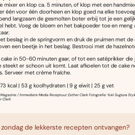
e mixer en klop ca. 5 minuten, of klop met een handmix
 er één voor één doorheen en klop goed na elke toevoeg
ppend langzaam de gesmolten boter erbij tot je een gelij
l hebt. Voeg de bloem en het bakpoeder toe en meng a
aar.
het beslag in de springvorm en druk de pruimen met de s
oven een beetje in het beslag. Bestrooi met de hazelnot
cake in 50-60 minuten gaar, of tot een satéprikker die j
 steekt er schoon uit komt. Laat afkoelen tot de cake n
s. Serveer met crème fraîche.
73 kcal | 53 g koolhydraten | 9 g eiwit | 25 g vet
agazine / Immediate Media Receptuur: Esther Clark Fotografie: Yuki Sugiura Styl
r Clark
 zondag de lekkerste recepten ontvangen?