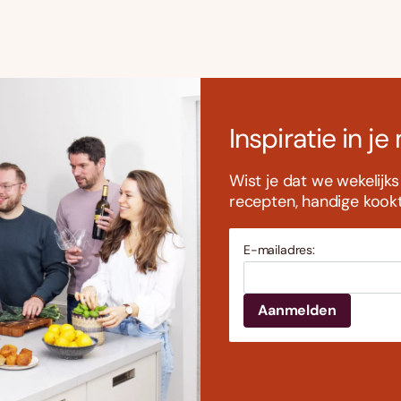
Inspiratie in je
Wist je dat we wekelijk
recepten, handige kookti
E-mailadres: