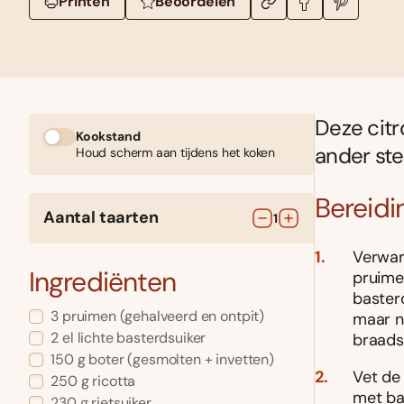
Printen
Beoordelen
Deze cit
Kookstand
ander ste
Houd scherm aan tijdens het koken
Bereidi
Aantal taarten
1
Verwar
Ingrediënten
pruime
basterd
3
pruimen
(gehalveerd en ontpit)
maar n
2
el
lichte basterdsuiker
braads
150
g
boter
(gesmolten + invetten)
Vet de
250
g
ricotta
met bak
230
g
rietsuiker