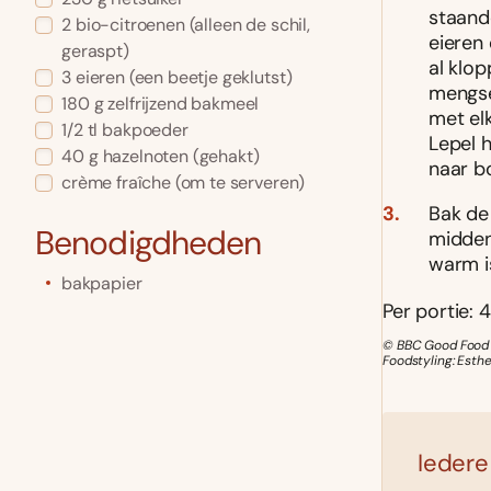
staand
2
bio-citroenen
(alleen de schil,
eieren
geraspt)
al klo
3
eieren
(een beetje geklutst)
mengse
180
g
zelfrijzend bakmeel
met elk
1/2
tl
bakpoeder
Lepel 
40
g
hazelnoten
(gehakt)
naar b
crème fraîche
(om te serveren)
Bak de 
Benodigdheden
midden
warm i
bakpapier
Per portie: 4
© BBC Good Food M
Foodstyling: Esthe
Iedere