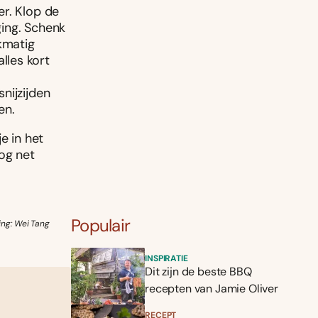
er. Klop de
ing. Schenk
kmatig
lles kort
nijzijden
en.
e in het
og net
Populair
ing: Wei Tang
INSPIRATIE
Dit zijn de beste BBQ
recepten van Jamie Oliver
RECEPT