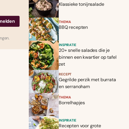
Klassieke tonijnsalade
THEMA
BBQ recepten
ingen.
INSPIRATIE
20+ snelle salades die je
binnen een kwartier op tafel
zet
RECEPT
Gegrilde perzik met burrata
en serranoham
THEMA
Borrelhapjes
INSPIRATIE
Recepten voor grote