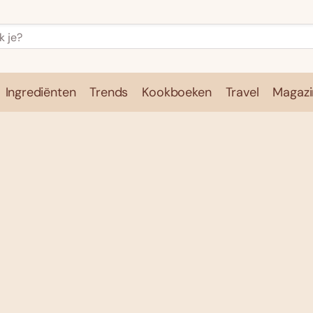
Ingrediënten
Trends
Kookboeken
Travel
Magazi
e
Kookschool
Ingrediënten
Trends
Kookboeken