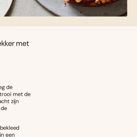
ekker met
Leg de
strooi met de
cht zijn
 de
 bekleed
 in een