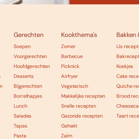
Gerechten
Kookthema's
Bakken 
Soepen
Zomer
IJs recep
Voorgerechten
Barbecue
Bakrecep
Hoofdgerechten
Picknick
Koekjes
s
Desserts
Airfryer
Cake rece
n
Bijgerechten
Vegetarisch
Quiche re
Borrelhapjes
Makkelijke recepten
Brood rec
Lunch
Snelle recepten
Cheeseca
Salades
Gezonde recepten
Taart rec
Tapas
Gehakt
Pasta
Zalm