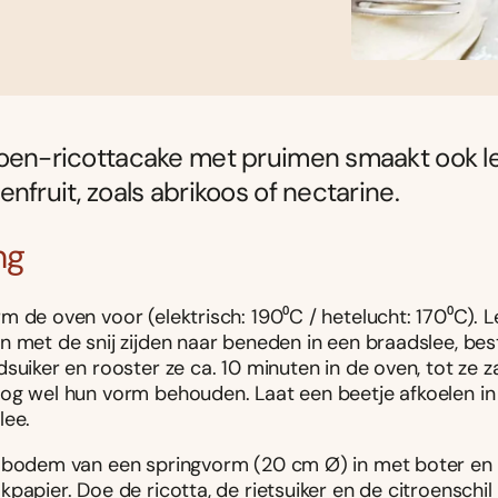
roen-ricottacake met pruimen smaakt ook l
enfruit, zoals abrikoos of nectarine.
ng
m de oven voor (elektrisch: 190⁰C / hetelucht: 170⁰C). 
n met de snij zijden naar beneden in een braadslee, be
suiker en rooster ze ca. 10 minuten in de oven, tot ze za
og wel hun vorm behouden. Laat een beetje afkoelen in
lee.
 bodem van een springvorm (20 cm Ø) in met boter en
papier. Doe de ricotta, de rietsuiker en de citroenschil