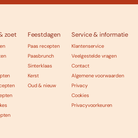
& zoet
Feestdagen
Service & informatie
ten
Paas recepten
Klantenservice
ten
Paasbrunch
Veelgestelde vragen
Sinterklaas
Contact
pten
Kerst
Algemene voorwaarden
cepten
Oud & nieuw
Privacy
epten
Cookies
kes
Privacyvoorkeuren
epten