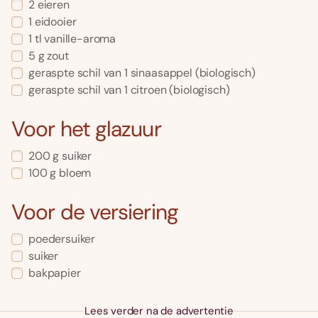
2 eieren
1 eidooier
1 tl vanille-aroma
5 g zout
geraspte schil van 1 sinaasappel (biologisch)
geraspte schil van 1 citroen (biologisch)
Voor het glazuur
200 g suiker
100 g bloem
Voor de versiering
poedersuiker
suiker
bakpapier
Lees verder na de advertentie