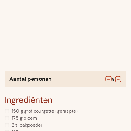
Aantal personen
8
Ingrediënten
150
g
grof courgette
(geraspte)
175
g
bloem
2
tl
bakpoeder