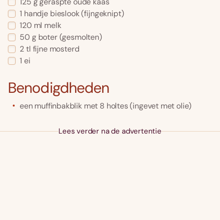
125
g
geraspte oude kaas
1
handje
bieslook
(fijngeknipt)
120
ml
melk
50
g
boter
(gesmolten)
2
tl
fijne mosterd
1
ei
Benodigdheden
een muffinbakblik met 8 holtes (ingevet met olie)
Lees verder na de advertentie