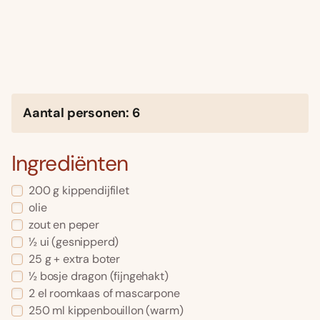
Aantal personen: 6
Ingrediënten
200 g kippendijfilet
olie
zout en peper
½ ui (gesnipperd)
25 g + extra boter
½ bosje dragon (fijngehakt)
2 el roomkaas of mascarpone
250 ml kippenbouillon (warm)