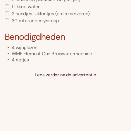
1
l
koud water
2
handjes
ijsklontjes
(om te serveren)
30
ml
cranberrysiroop
Benodigdheden
4 wijnglazen
WMF Element One Bruiswatermachine
4 rietjes
Lees verder na de advertentie