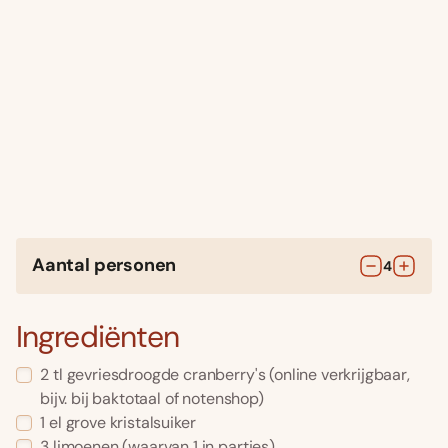
Aantal personen
4
Ingrediënten
2
tl
gevriesdroogde cranberry's
(online verkrijgbaar,
bijv. bij baktotaal of notenshop)
1
el
grove kristalsuiker
3
limoenen
(waarvan 1 in partjes)