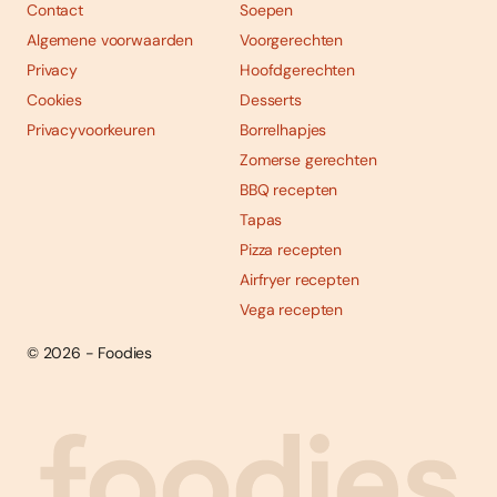
Contact
Soepen
Algemene voorwaarden
Voorgerechten
Privacy
Hoofdgerechten
Cookies
Desserts
Privacyvoorkeuren
Borrelhapjes
Zomerse gerechten
BBQ recepten
Tapas
Pizza recepten
Airfryer recepten
Vega recepten
© 2026 - Foodies
Social
Foodies 08/2026
Tropische smaakexplosies
media
Abonneren