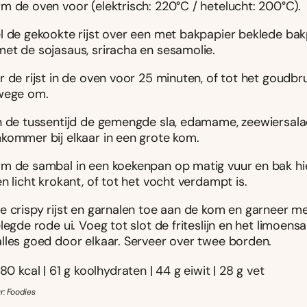
m de oven voor (elektrisch: 220°C / hetelucht: 200°C).
l de gekookte rijst over een met bakpapier beklede bak
et de sojasaus, sriracha en sesamolie.
 de rijst in de oven voor 25 minuten, of tot het goudbru
wege om.
n de tussentijd de gemengde sla, edamame, zeewiersal
kommer bij elkaar in een grote kom.
m de sambal in een koekenpan op matig vuur en bak hi
n licht krokant, of tot het vocht verdampt is.
e crispy rijst en garnalen toe aan de kom en garneer m
legde rode ui. Voeg tot slot de friteslijn en het limoens
lles goed door elkaar. Serveer over twee borden.
80 kcal | 61 g koolhydraten | 44 g eiwit | 28 g vet
r: Foodies