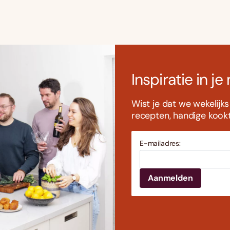
Inspiratie in je
Wist je dat we wekelijk
recepten, handige kookti
E-mailadres: