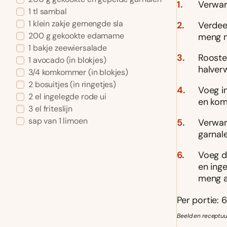
Verwar
1
tl
sambal
1
klein zakje
gemengde sla
Verdee
200
g
gekookte edamame
meng m
1
bakje
zeewiersalade
Rooster
1
avocado
(in blokjes)
halver
3/4
komkommer
(in blokjes)
2
bosuitjes
(in ringetjes)
Voeg i
2
el
ingelegde rode ui
en kom
3
el
friteslijn
sap van 1 limoen
Verwar
garnale
Voeg d
en inge
meng a
Per portie: 6
Beeld en receptuu