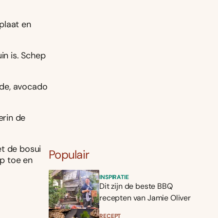
plaat en
in is. Schep
ade, avocado
erin de
et de bosui
Populair
ap toe en
INSPIRATIE
Dit zijn de beste BBQ
recepten van Jamie Oliver
RECEPT