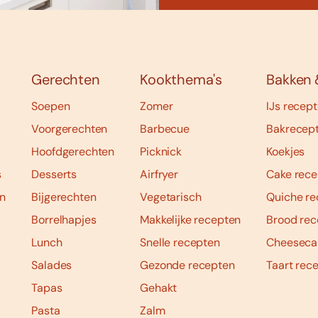
Gerechten
Kookthema's
Bakken 
Soepen
Zomer
IJs recep
Voorgerechten
Barbecue
Bakrecep
Hoofdgerechten
Picknick
Koekjes
s
Desserts
Airfryer
Cake rece
n
Bijgerechten
Vegetarisch
Quiche re
Borrelhapjes
Makkelijke recepten
Brood rec
Lunch
Snelle recepten
Cheeseca
Salades
Gezonde recepten
Taart rec
Tapas
Gehakt
Pasta
Zalm