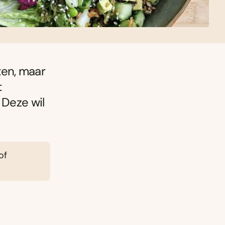
aten, maar
t
 Deze wil
of