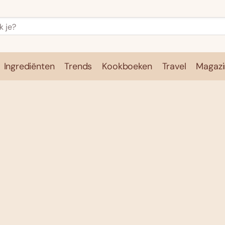
Ingrediënten
Trends
Kookboeken
Travel
Magazi
e
Kookschool
Ingrediënten
Trends
Kookboeken