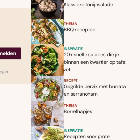
Klassieke tonijnsalade
THEMA
BBQ recepten
INSPIRATIE
20+ snelle salades die je
binnen een kwartier op tafel
zet
ingen.
RECEPT
Gegrilde perzik met burrata
en serranoham
THEMA
Borrelhapjes
INSPIRATIE
Recepten voor grote