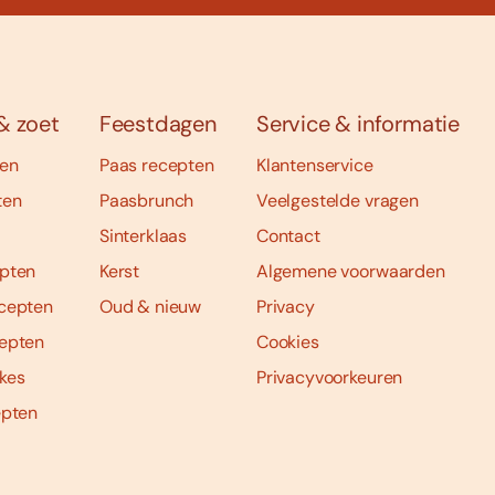
& zoet
Feestdagen
Service & informatie
ten
Paas recepten
Klantenservice
ten
Paasbrunch
Veelgestelde vragen
Sinterklaas
Contact
pten
Kerst
Algemene voorwaarden
cepten
Oud & nieuw
Privacy
epten
Cookies
kes
Privacyvoorkeuren
epten