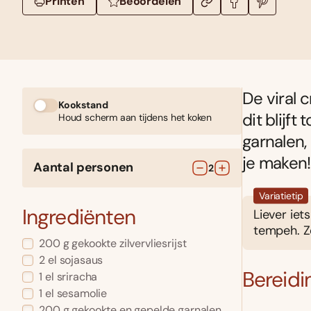
Printen
Beoordelen
De viral 
Kookstand
dit blijf
Houd scherm aan tijdens het koken
garnalen,
je maken!
Aantal personen
2
Variatietip
Ingrediënten
Liever iet
tempeh. Zo
200
g
gekookte zilvervliesrijst
2
el
sojasaus
Bereidi
1
el
sriracha
1
el
sesamolie
200
g
gekookte en gepelde garnalen