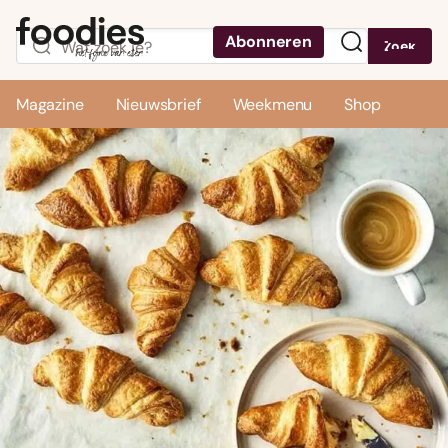
Abonneren
Zoek
Menu
Magazine
Nieuwsbrief
Weekmenu
Shop