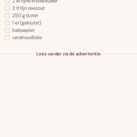
2 el fijne kristalsuiker
2 tl fijn zeezout
250 g boter
1 ei (geklutst)
bakpapier
vershoudfolie
Lees verder na de advertentie