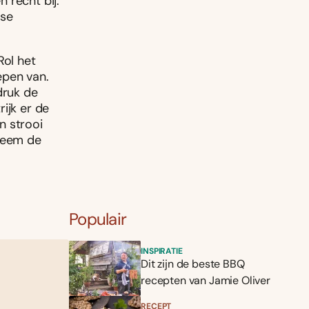
 recht bij.
rse
Rol het
repen van.
druk de
ijk er de
n strooi
 Neem de
Populair
INSPIRATIE
Dit zijn de beste BBQ
recepten van Jamie Oliver
RECEPT