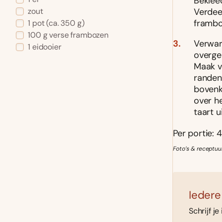
Beklee
Verdee
zout
frambo
1
pot
(ca. 350 g)
100
g
verse frambozen
Verwarm
1
eidooier
overgeb
Maak v
randen 
bovenk
over h
taart u
Per portie: 4
Foto’s & receptuu
Iedere
Schrijf je