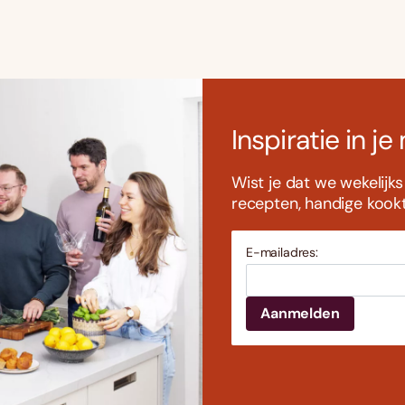
Inspiratie in je
Wist je dat we wekelijk
recepten, handige kookti
E-mailadres: