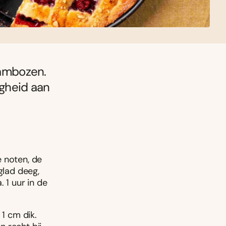
frambozen.
igheid aan
e noten, de
glad deeg,
 1 uur in de
 1 cm dik.