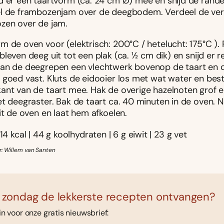
d er een taartvorm (ca. 24 cm Ø) mee en snijd de randen
l de frambozenjam over de deegbodem. Verdeel de ve
zen over de jam.
 de oven voor (elektrisch: 200°C / hetelucht: 175°C ). 
leven deeg uit tot een plak (ca. 1⁄2 cm dik) en snijd er 
an de deegrepen een vlechtwerk bovenop de taart en 
goed vast. Kluts de eidooier los met wat water en bestr
ant van de taart mee. Hak de overige hazelnoten grof e
et deegraster. Bak de taart ca. 40 minuten in de oven.
it de oven en laat hem afkoelen.
14 kcal | 44 g koolhydraten | 6 g eiwit | 23 g vet
r: Willem van Santen
 zondag de lekkerste recepten ontvangen?
 in voor onze gratis nieuwsbrief: