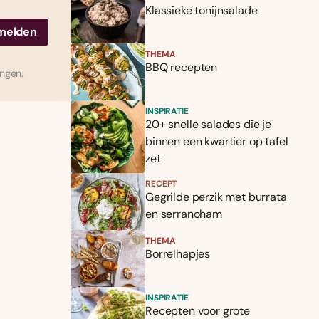
Klassieke tonijnsalade
THEMA
BBQ recepten
ingen.
INSPIRATIE
20+ snelle salades die je
binnen een kwartier op tafel
zet
RECEPT
Gegrilde perzik met burrata
en serranoham
THEMA
Borrelhapjes
INSPIRATIE
Recepten voor grote