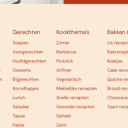
Gerechten
Kookthema's
Bakken 
Soepen
Zomer
IJs recep
Voorgerechten
Barbecue
Bakrecep
Hoofdgerechten
Picknick
Koekjes
s
Desserts
Airfryer
Cake rece
n
Bijgerechten
Vegetarisch
Quiche re
Borrelhapjes
Makkelijke recepten
Brood rec
Lunch
Snelle recepten
Cheeseca
Salades
Gezonde recepten
Taart rec
Tapas
Gehakt
Pasta
Zalm