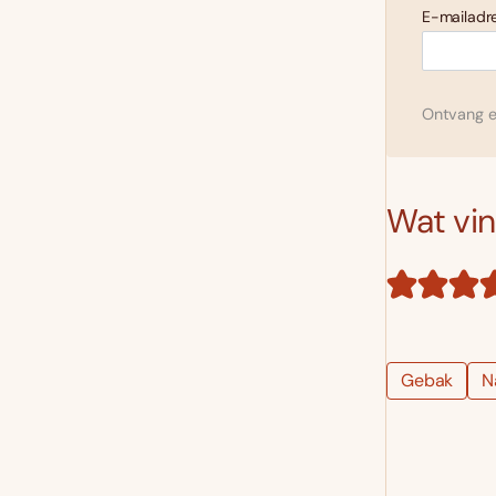
E-mailadre
Ontvang el
Wat vind
Gebak
N