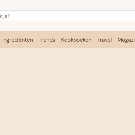
Ingrediënten
Trends
Kookboeken
Travel
Magazi
e
Kookschool
Ingrediënten
Trends
Kookboeken