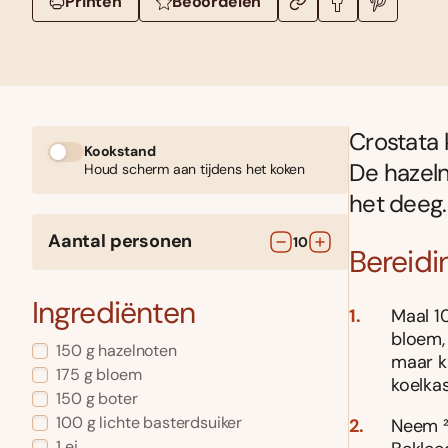
Printen
Beoordelen
Crostata 
Kookstand
De hazeln
Houd scherm aan tijdens het koken
het deeg.
Aantal personen
10
Bereidi
Ingrediënten
Maal 1
bloem, 
150
g
hazelnoten
maar kn
175
g
bloem
koelkas
150
g
boter
100
g
lichte basterdsuiker
Neem 2⁄
1
ei