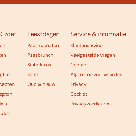
& zoet
Feestdagen
Service & informatie
ten
Paas recepten
Klantenservice
ten
Paasbrunch
Veelgestelde vragen
Sinterklaas
Contact
pten
Kerst
Algemene voorwaarden
cepten
Oud & nieuw
Privacy
epten
Cookies
kes
Privacyvoorkeuren
epten