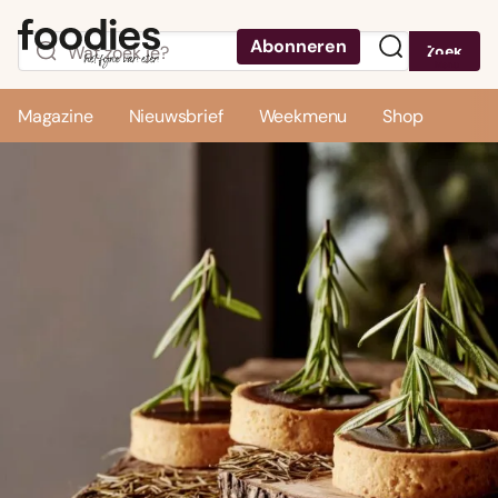
Abonneren
Zoek
Menu
Magazine
Nieuwsbrief
Weekmenu
Shop