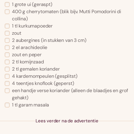
1 grote ui (geraspt)
400 g cherrytomaten (blik bĳv. Mutti Pomodorini di
collina)
1 tl kurkumapoeder
zout
2 aubergines (in stukken van 3 cm)
2 el arachideolie
zout en peper
2 tl komijnzaad
2 tl gemalen koriander
4 kardemompeulen (gesplitst)
4 teentjes knoflook (geperst)
een handje verse koriander (alleen de blaadjes en grof
gehakt)
1 tl garam masala
Lees verder na de advertentie