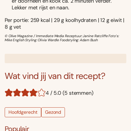
er doorheen en kook ca. 2 minuten verder.
Lekker met rijst en naan.
Per portie: 259 kcal | 29 g koolhydraten | 12 g eiwit |
8 g vet
© Olive Magazine / Immediate Media Receptuur: Janine Ratcliffe Foto’s:
Mike English Styling: Olivia Wardle Foodstyling: Adam Bush
Wat vind jij van dit recept?
4 / 5.0 (5 stemmen)
Hoofdgerecht
Gezond
Populair