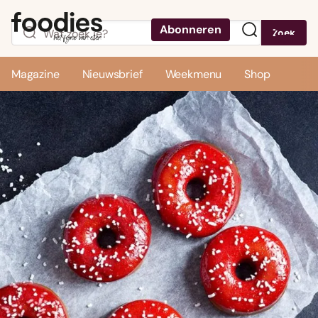
Abonneren
Zoek
Menu
Magazine
Nieuwsbrief
Weekmenu
Shop