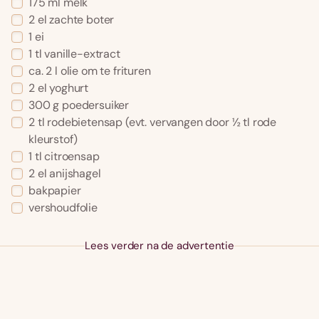
175 ml melk
2 el zachte boter
1 ei
1 tl vanille-extract
ca. 2 l olie om te frituren
2 el yoghurt
300 g poedersuiker
2 tl rodebietensap (evt. vervangen door ½ tl rode
kleurstof)
1 tl citroensap
2 el anijshagel
bakpapier
vershoudfolie
Lees verder na de advertentie