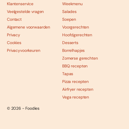
Klantenservice
Weekmenu
Veelgestelde vragen
Salades
Contact
Soepen
Algemene voorwaarden
Voorgerechten
Privacy
Hoofdgerechten
Cookies
Desserts
Privacyvoorkeuren
Borrelhapjes
Zomerse gerechten
BBQ recepten
Tapas
Pizza recepten
Airfryer recepten
Vega recepten
© 2026 - Foodies
Social
Foodies 08/2026
Tropische smaakexplosies