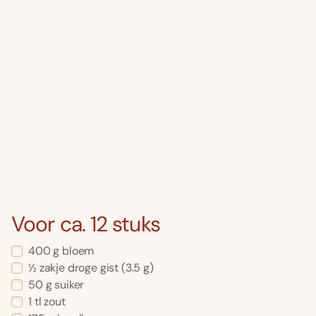
Voor ca. 12 stuks
400 g bloem
½ zakje droge gist (3.5 g)
50 g suiker
1 tl zout