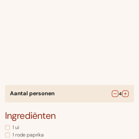
Aantal personen
4
Ingrediënten
1
ui
1
rode paprika