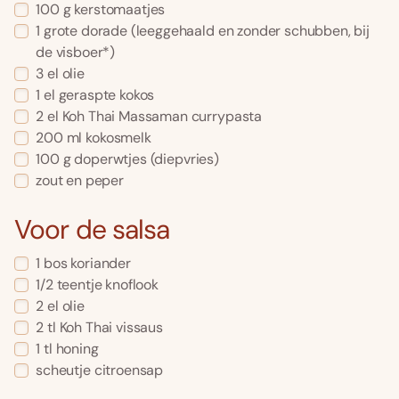
100
g
kerstomaatjes
1
grote dorade
(leeggehaald en zonder schubben, bij
de visboer*)
3
el
olie
1
el
geraspte kokos
2
el
Koh Thai Massaman currypasta
200
ml
kokosmelk
100
g
doperwtjes
(diepvries)
zout en peper
Voor de salsa
1
bos
koriander
1/2
teentje knoflook
2
el
olie
2
tl
Koh Thai vissaus
1
tl
honing
scheutje
citroensap