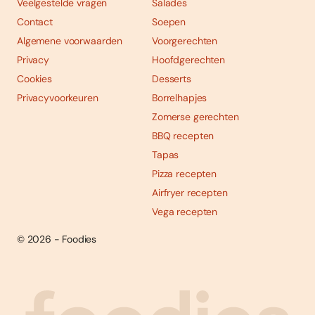
Veelgestelde vragen
Salades
Contact
Soepen
Algemene voorwaarden
Voorgerechten
Privacy
Hoofdgerechten
Cookies
Desserts
Privacyvoorkeuren
Borrelhapjes
Zomerse gerechten
BBQ recepten
Tapas
Pizza recepten
Airfryer recepten
Vega recepten
© 2026 - Foodies
Social
Foodies 08/2026
Tropische smaakexplosies
media
Abonneren