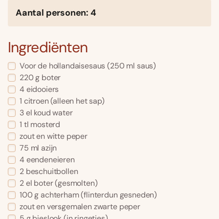
Aantal personen: 4
Ingrediënten
Voor de hollandaisesaus (250 ml saus)
220 g boter
4 eidooiers
1 citroen (alleen het sap)
3 el koud water
1 tl mosterd
zout en witte peper
75 ml azijn
4 eendeneieren
2 beschuitbollen
2 el boter (gesmolten)
100 g achterham (flinterdun gesneden)
zout en versgemalen zwarte peper
5 g bieslook (in ringetjes)