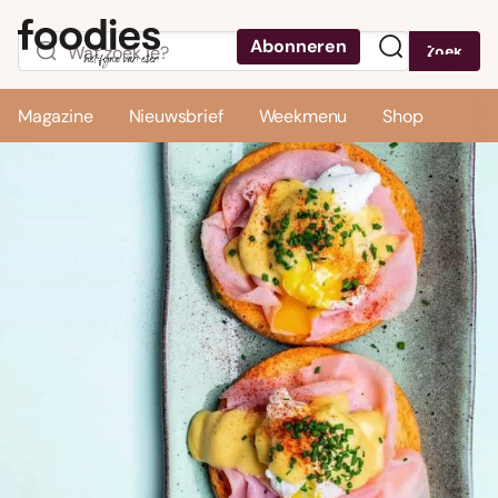
Abonneren
Zoek
Menu
Magazine
Nieuwsbrief
Weekmenu
Shop