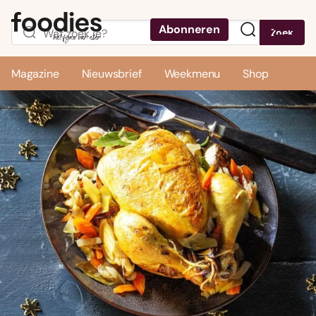
Abonneren
Zoek
Menu
Magazine
Nieuwsbrief
Weekmenu
Shop