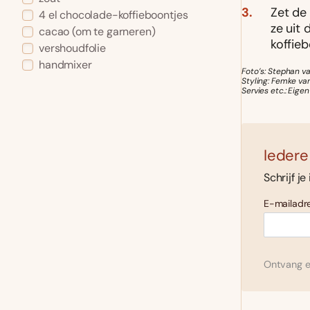
Zet de 
4 el chocolade-koffieboontjes
ze uit
cacao (om te garneren)
koffie
vershoudfolie
handmixer
Foto’s: Stephan v
Styling: Femke v
Servies etc.: Eigen
Iedere
Schrijf je
E-mailadre
Ontvang el