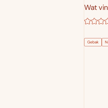
Wat vind
Gebak
N