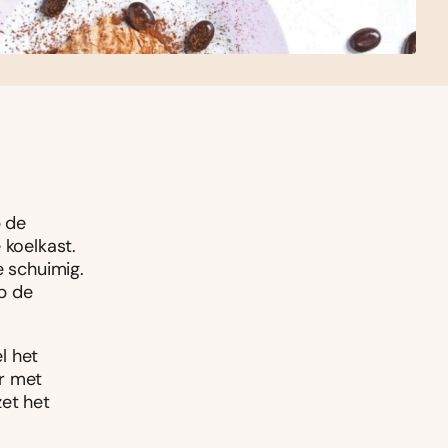
p de
 koelkast.
e schuimig.
p de
l het
er met
zet het