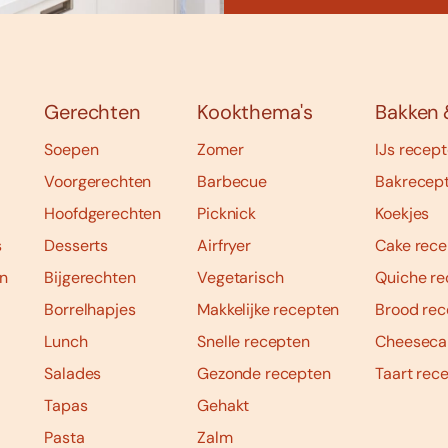
Gerechten
Kookthema's
Bakken 
Soepen
Zomer
IJs recep
Voorgerechten
Barbecue
Bakrecep
Hoofdgerechten
Picknick
Koekjes
s
Desserts
Airfryer
Cake rece
n
Bijgerechten
Vegetarisch
Quiche re
Borrelhapjes
Makkelijke recepten
Brood rec
Lunch
Snelle recepten
Cheeseca
Salades
Gezonde recepten
Taart rec
Tapas
Gehakt
Pasta
Zalm