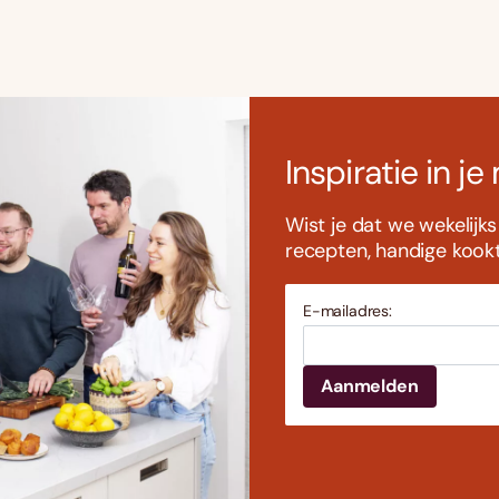
Inspiratie in je
Wist je dat we wekelijk
recepten, handige kookti
E-mailadres: