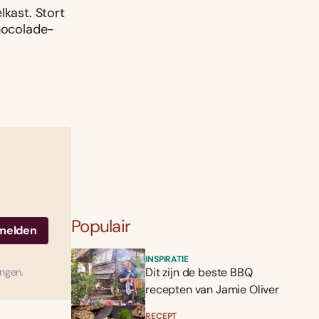
lkast. Stort
chocolade-
Populair
INSPIRATIE
Dit zijn de beste BBQ
ingen.
recepten van Jamie Oliver
RECEPT