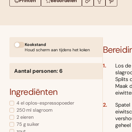
Printen
Beoordelen
Kookstand
Bereidi
Houd scherm aan tijdens het koken
Los de 
Aantal personen: 6
slagroo
Splits 
Maak d
Ingrediënten
eiwitte
4 el oplos-espressopoeder
Spatel
250 ml slagroom
eiwits
2 eieren
versho
75 g suiker
geheel 
zout