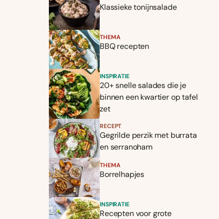
Klassieke tonijnsalade
THEMA
BBQ recepten
INSPIRATIE
20+ snelle salades die je
binnen een kwartier op tafel
zet
RECEPT
Gegrilde perzik met burrata
en serranoham
THEMA
Borrelhapjes
INSPIRATIE
Recepten voor grote