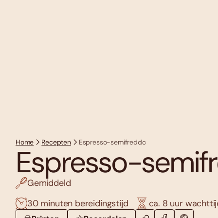
Home
Recepten
Espresso-semifreddo
Espresso-semif
Gemiddeld
30 minuten bereidingstijd
ca. 8 uur wachtti