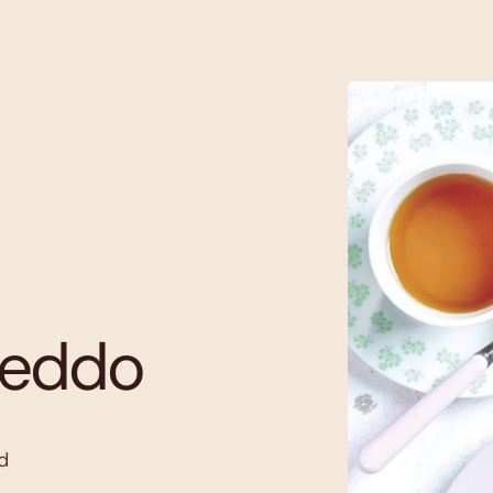
reddo
jd