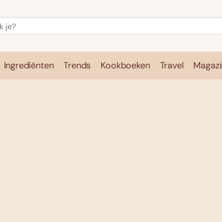
Ingrediënten
Trends
Kookboeken
Travel
Magazi
e
Kookschool
Ingrediënten
Trends
Kookboeken