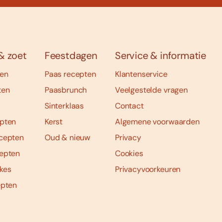
& zoet
Feestdagen
Service & informatie
ten
Paas recepten
Klantenservice
ten
Paasbrunch
Veelgestelde vragen
Sinterklaas
Contact
pten
Kerst
Algemene voorwaarden
cepten
Oud & nieuw
Privacy
epten
Cookies
kes
Privacyvoorkeuren
epten