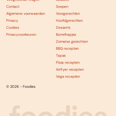
Contact
Soepen
Algemene voorwaarden
Voorgerechten
Privacy
Hoofdgerechten
Cookies
Desserts
Privacyvoorkeuren
Borrelhapjes
Zomerse gerechten
BBQ recepten
Tapas
Pizza recepten
Airfryer recepten
Vega recepten
© 2026 - Foodies
Social
Foodies 08/2026
Tropische smaakexplosies
media
Abonneren