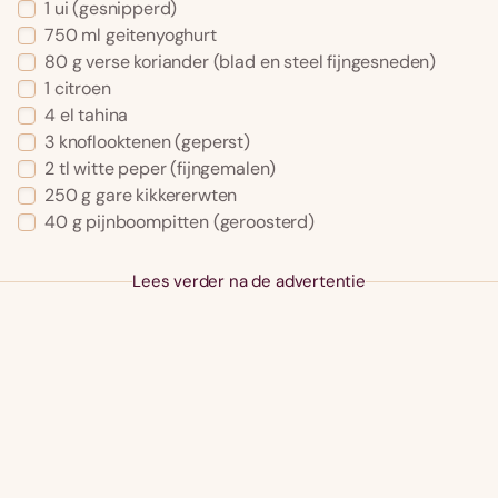
1 ui (gesnipperd)
750 ml geitenyoghurt
80 g verse koriander (blad en steel fijngesneden)
1 citroen
4 el tahina
3 knoflooktenen (geperst)
2 tl witte peper (fijngemalen)
250 g gare kikkererwten
40 g pijnboompitten (geroosterd)
Lees verder na de advertentie