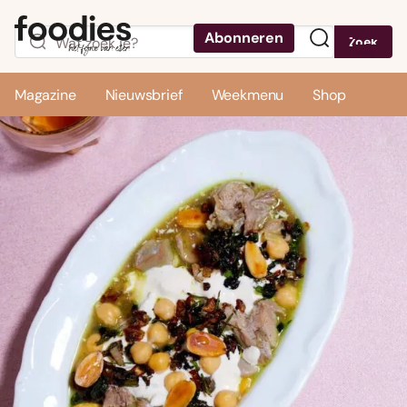
Abonneren
Zoek
Menu
Magazine
Nieuwsbrief
Weekmenu
Shop