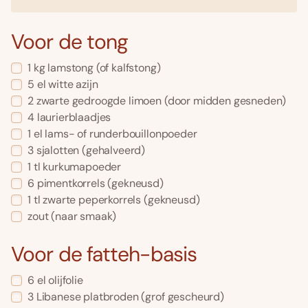
Voor de tong
1 kg lamstong (of kalfstong)
5 el witte azijn
2 zwarte gedroogde limoen (door midden gesneden)
4 laurierblaadjes
1 el lams- of runderbouillonpoeder
3 sjalotten (gehalveerd)
1 tl kurkumapoeder
6 pimentkorrels (gekneusd)
1 tl zwarte peperkorrels (gekneusd)
zout (naar smaak)
Voor de fatteh-basis
6 el olijfolie
3 Libanese platbroden (grof gescheurd)