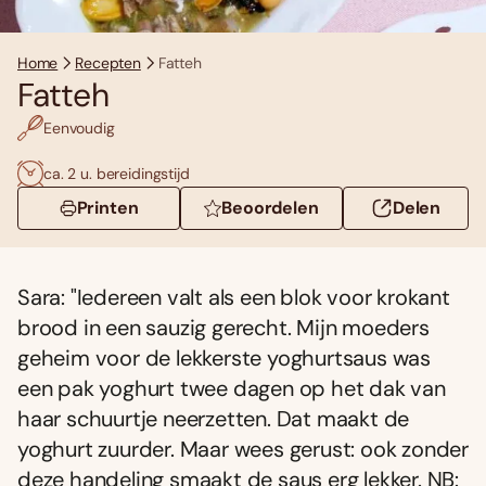
Home
Recepten
Fatteh
Fatteh
Eenvoudig
ca. 2 u. bereidingstijd
Printen
Beoordelen
Delen
Sara: "Iedereen valt als een blok voor krokant
brood in een sauzig gerecht. Mijn moeders
geheim voor de lekkerste yoghurtsaus was
een pak yoghurt twee dagen op het dak van
haar schuurtje neerzetten. Dat maakt de
yoghurt zuurder. Maar wees gerust: ook zonder
deze handeling smaakt de saus erg lekker. NB: