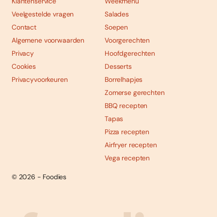
Klantenservice
Weekmenu
Veelgestelde vragen
Salades
Contact
Soepen
Algemene voorwaarden
Voorgerechten
Privacy
Hoofdgerechten
Cookies
Desserts
Privacyvoorkeuren
Borrelhapjes
Zomerse gerechten
BBQ recepten
Tapas
Pizza recepten
Airfryer recepten
Vega recepten
© 2026 - Foodies
Social
Foodies 08/2026
Tropische smaakexplosies
media