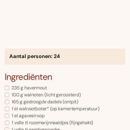
Aantal personen: 24
Ingrediënten
235 g havermout
100 g walnoten (licht geroosterd)
165 g gedroogde dadels (ontpit)
1 el walnootboter* (op kamertemperatuur)
1 el agavesiroop
1 volle tl rozemarijnnaaldjes (fijngehakt)
1 volle tl gemberpoeder