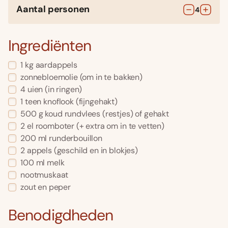
Aantal personen
4
Ingrediënten
1
kg
aardappels
zonnebloemolie
(om in te bakken)
4
uien
(in ringen)
1
teen
knoflook
(fijngehakt)
500
g
koud rundvlees (restjes) of gehakt
2
el
roomboter
(+ extra om in te vetten)
200
ml
runderbouillon
2
appels
(geschild en in blokjes)
100
ml
melk
nootmuskaat
zout en peper
Benodigdheden