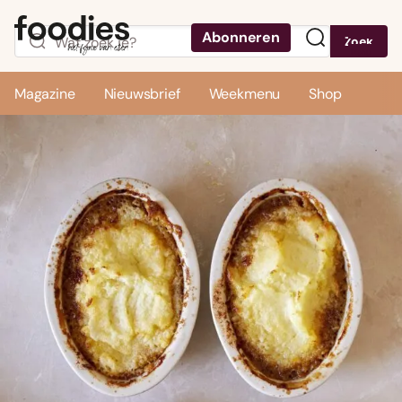
Abonneren
Zoek
Menu
Magazine
Nieuwsbrief
Weekmenu
Shop