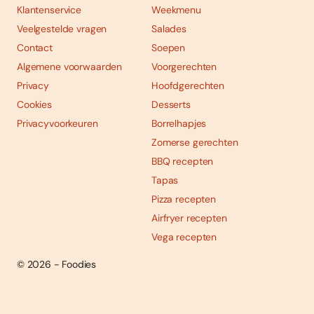
Klantenservice
Weekmenu
Veelgestelde vragen
Salades
Contact
Soepen
Algemene voorwaarden
Voorgerechten
Privacy
Hoofdgerechten
Cookies
Desserts
Privacyvoorkeuren
Borrelhapjes
Zomerse gerechten
BBQ recepten
Tapas
Pizza recepten
Airfryer recepten
Vega recepten
© 2026 - Foodies
Social
Foodies 08/2026
Tropische smaakexplosies