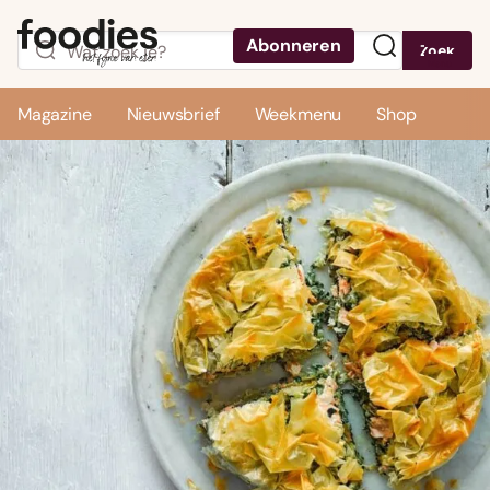
Abonneren
Zoek
Menu
Magazine
Nieuwsbrief
Weekmenu
Shop