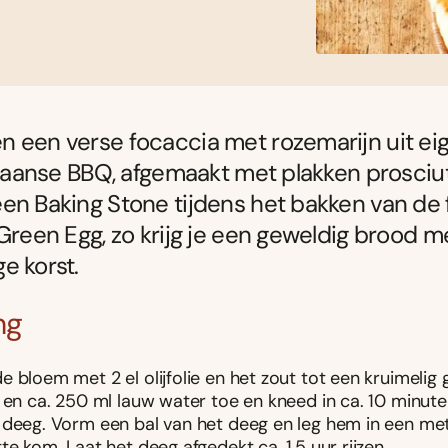
 een verse focaccia met rozemarijn uit eig
aliaanse BBQ, afgemaakt met plakken prosciut
en Baking Stone tijdens het bakken van de
 Green Egg, zo krijg je een geweldig brood m
e korst.
ng
 bloem met 2 el olijfolie en het zout tot een kruimelig
 en ca. 250 ml lauw water toe en kneed in ca. 10 minute
deeg. Vorm een bal van het deeg en leg hem in een met o
te kom. Laat het deeg afgedekt ca. 1,5 uur rijzen.