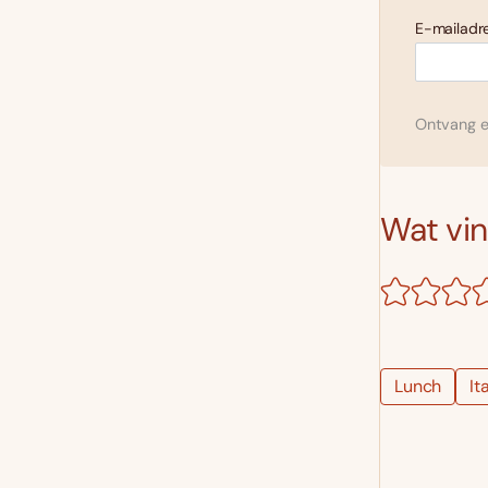
E-mailadre
Ontvang el
Wat vind
Lunch
It