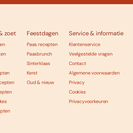
& zoet
Feestdagen
Service & informatie
ten
Paas recepten
Klantenservice
ten
Paasbrunch
Veelgestelde vragen
Sinterklaas
Contact
pten
Kerst
Algemene voorwaarden
cepten
Oud & nieuw
Privacy
epten
Cookies
kes
Privacyvoorkeuren
epten