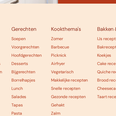
Gerechten
Kookthema's
Bakken 
Soepen
Zomer
IJs recep
Voorgerechten
Barbecue
Bakrecep
Hoofdgerechten
Picknick
Koekjes
s
Desserts
Airfryer
Cake rece
n
Bijgerechten
Vegetarisch
Quiche re
Borrelhapjes
Makkelijke recepten
Brood rec
Lunch
Snelle recepten
Cheeseca
Salades
Gezonde recepten
Taart rec
Tapas
Gehakt
Pasta
Zalm