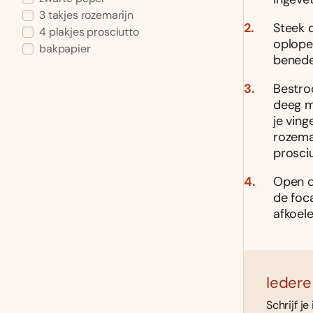
3 takjes rozemarijn
Steek 
4 plakjes prosciutto
oplope
bakpapier
benede
Bestro
deeg m
je ving
rozemar
prosci
Open d
de foca
afkoele
Iedere
Schrijf je