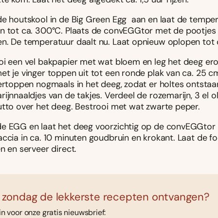
de houtskool in de Big Green Egg aan en laat de tempe
n tot ca. 300°C. Plaats de convEGGtor met de pootjes
n. De temperatuur daalt nu. Laat opnieuw oplopen tot 
oi een vel bakpapier met wat bloem en leg het deeg ero
et je vinger toppen uit tot een ronde plak van ca. 25 c
ertoppen nogmaals in het deeg, zodat er holtes ontstaan
ijnnaaldjes van de takjes. Verdeel de rozemarijn, 3 el oli
utto over het deeg. Bestrooi met wat zwarte peper.
e EGG en laat het deeg voorzichtig op de convEGGtor g
ccia in ca. 10 minuten goudbruin en krokant. Laat de fo
n en serveer direct.
 zondag de lekkerste recepten ontvangen?
 in voor onze gratis nieuwsbrief: