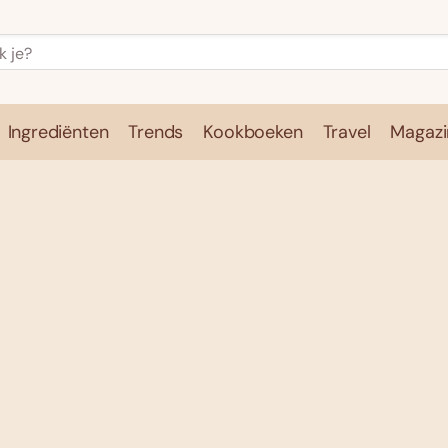
Ingrediënten
Trends
Kookboeken
Travel
Magazi
e
Kookschool
Ingrediënten
Trends
Kookboeken