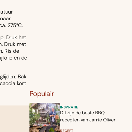
ratuur
 naar
ca. 275°C.
p. Druk het
m. Druk met
. Ris de
jfolie en de
lijden. Bak
caccia kort
Populair
INSPIRATIE
Dit zijn de beste BBQ
recepten van Jamie Oliver
RECEPT