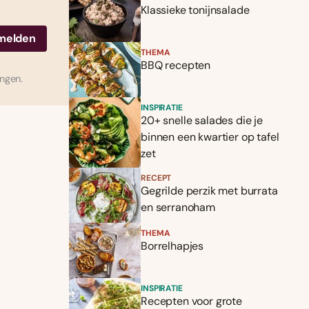
Klassieke tonijnsalade
THEMA
BBQ recepten
ingen.
INSPIRATIE
20+ snelle salades die je
binnen een kwartier op tafel
zet
RECEPT
Gegrilde perzik met burrata
en serranoham
THEMA
Borrelhapjes
INSPIRATIE
Recepten voor grote