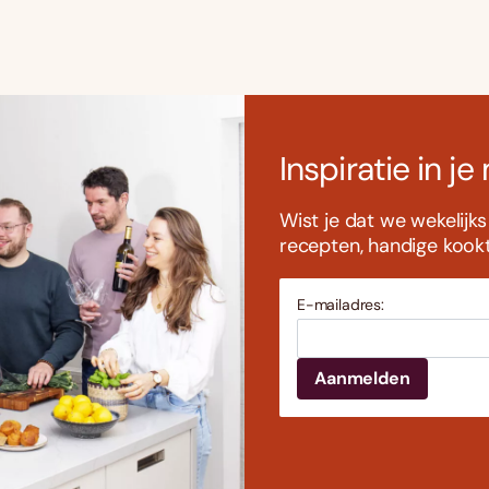
Inspiratie in je
Wist je dat we wekelijk
recepten, handige kookti
E-mailadres: