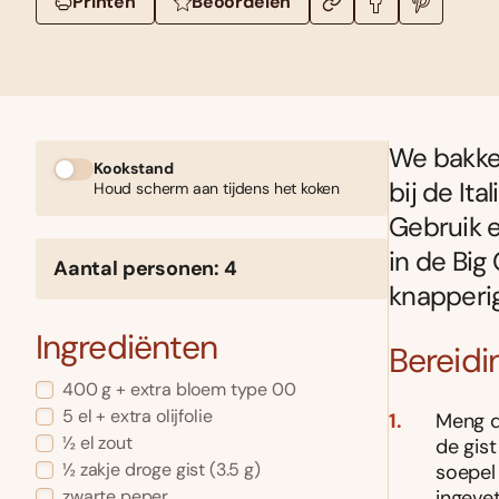
Printen
Beoordelen
We bakken
Kookstand
bij de It
Houd scherm aan tijdens het koken
Gebruik e
in de Big
Aantal personen: 4
knapperig
Ingrediënten
Bereidi
400 g + extra bloem type 00
5 el + extra olijfolie
Meng de
½ el zout
de gist
½ zakje droge gist (3.5 g)
soepel 
ingevet
zwarte peper