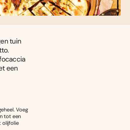
en tuin
to.
 focaccia
et een
 geheel. Voeg
n tot een
lijfolie