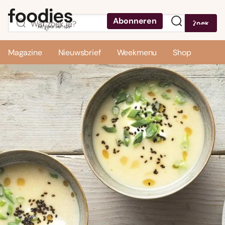
Abonneren
Zoek
Menu
Magazine
Nieuwsbrief
Weekmenu
Shop