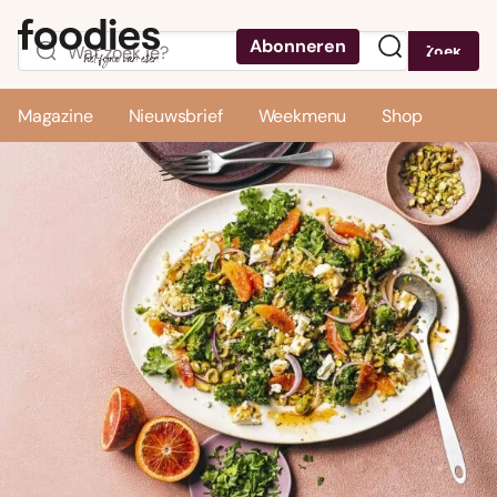
Abonneren
Zoek
Menu
Magazine
Nieuwsbrief
Weekmenu
Shop