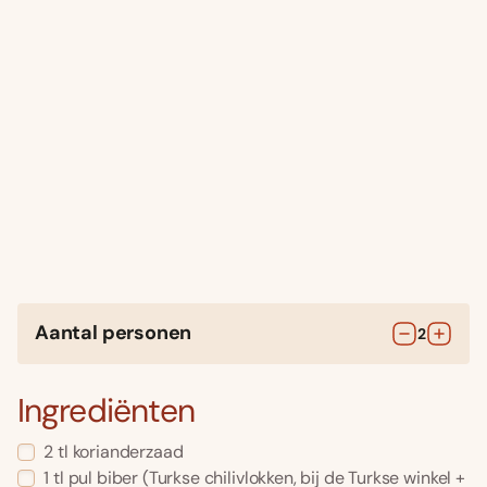
Aantal personen
2
Ingrediënten
2
tl
korianderzaad
1
tl
pul biber
(Turkse chilivlokken, bij de Turkse winkel +