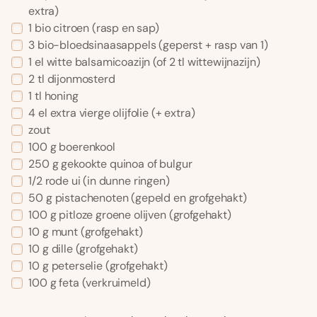
extra)
1
bio citroen
(rasp en sap)
3
bio-bloedsinaasappels
(geperst + rasp van 1)
1
el
witte balsamicoazijn
(of 2 tl wittewijnazijn)
2
tl
dijonmosterd
1
tl
honing
4
el
extra vierge olijfolie
(+ extra)
zout
100
g
boerenkool
250
g
gekookte quinoa of bulgur
1/2
rode ui
(in dunne ringen)
50
g
pistachenoten
(gepeld en grofgehakt)
100
g
pitloze groene olijven
(grofgehakt)
10
g
munt
(grofgehakt)
10
g
dille
(grofgehakt)
10
g
peterselie
(grofgehakt)
100
g
feta
(verkruimeld)