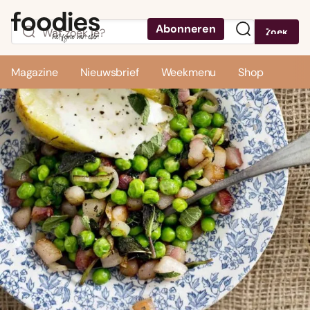
Abonneren
Zoek
Menu
Magazine
Nieuwsbrief
Weekmenu
Shop