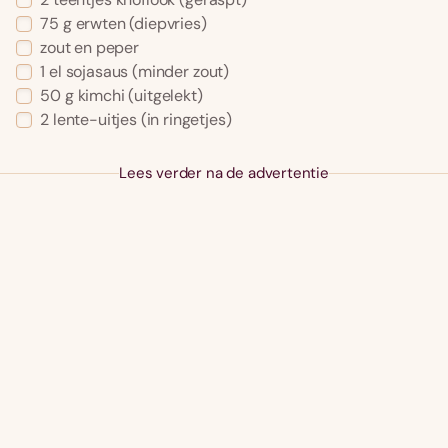
75
g
erwten
(diepvries)
zout en peper
1
el
sojasaus
(minder zout)
50
g
kimchi
(uitgelekt)
2
lente-uitjes
(in ringetjes)
Lees verder na de advertentie