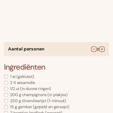
Aantal personen
2
Ingrediënten
1
ei
(geklutst)
2
tl
sesamolie
1/2
ui
(in dunne ringen)
200
g
champignons
(in plakjes)
250
g
zilvervliesrijst
(1-minuut)
15
g
gember
(gepeld en geraspt)
2
teentjes
knoflook
(geraspt)