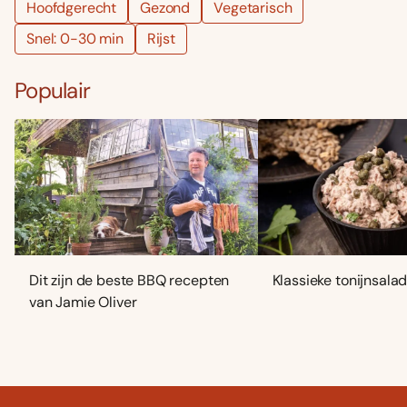
Hoofdgerecht
Gezond
Vegetarisch
Snel: 0-30 min
Rijst
Populair
Dit zijn de beste BBQ recepten
Klassieke tonijnsala
van Jamie Oliver